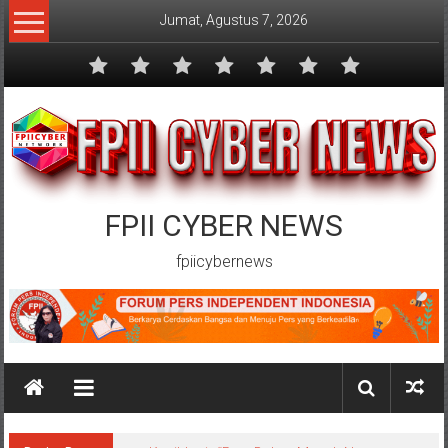
Lompat
Jumat, Agustus 7, 2026
ke
konten
FPII CYBER NEWS
fpiicybernews