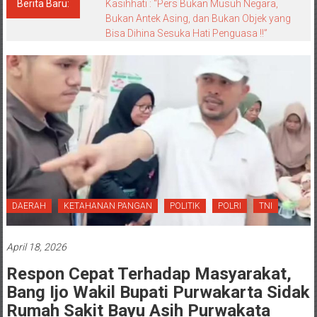
Berita Baru:
Kasihhati : “Pers Bukan Musuh Negara,
Bukan Antek Asing, dan Bukan Objek yang
Bisa Dihina Sesuka Hati Penguasa !!”
DAERAH
KETAHANAN PANGAN
POLITIK
POLRI
TNI
April 18, 2026
Respon Cepat Terhadap Masyarakat,
Bang Ijo Wakil Bupati Purwakarta Sidak
Rumah Sakit Bayu Asih Purwakata