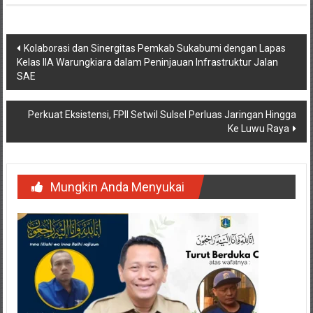
Navigasi
Kolaborasi dan Sinergitas Pemkab Sukabumi dengan Lapas
Kelas IIA Warungkiara dalam Peninjauan Infrastruktur Jalan
pos
SAE
Perkuat Eksistensi, FPII Setwil Sulsel Perluas Jaringan Hingga
Ke Luwu Raya
Mungkin Anda Menyukai