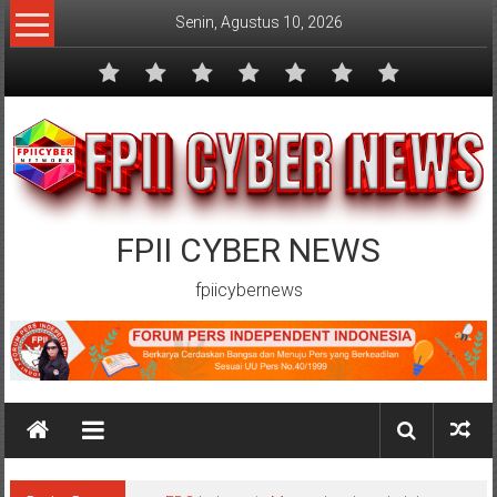
Lompat
Senin, Agustus 10, 2026
ke
konten
FPII CYBER NEWS
fpiicybernews