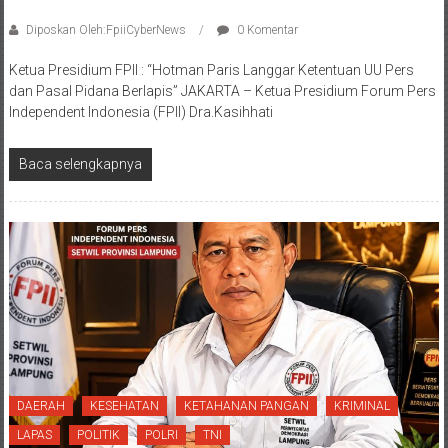
Diposkan Oleh:FpiiCyberNews
0 Komentar
Ketua Presidium FPII : “Hotman Paris Langgar Ketentuan UU Pers
dan Pasal Pidana Berlapis” JAKARTA – Ketua Presidium Forum Pers
Independent Indonesia (FPII) Dra.Kasihhati
Baca selengkapnya
DAERAH
KESEHATAN
KETAHANAN PANGAN
KRIMINAL
LAPAS
POLITIK
POLRI
TNI