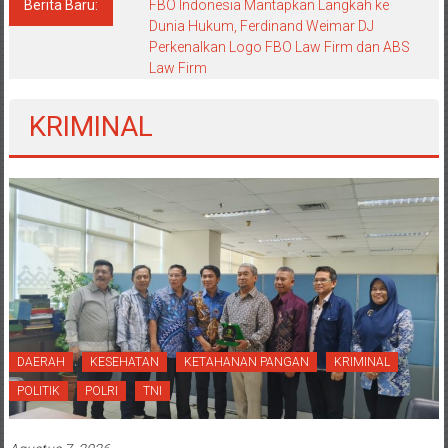
Berita Baru:
FBO Indonesia Mantapkan Langkah ke
Dunia Hukum, Ferdinand Weimar DJ
Perkenalkan Logo FBO Law Firm dan ABS
Law Firm
KRIMINAL
DAERAH
KESEHATAN
KETAHANAN PANGAN
KRIMINAL
POLITIK
POLRI
TNI