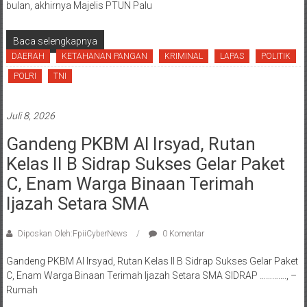
bulan, akhirnya Majelis PTUN Palu
Baca selengkapnya
DAERAH
KETAHANAN PANGAN
KRIMINAL
LAPAS
POLITIK
POLRI
TNI
Juli 8, 2026
Gandeng PKBM Al Irsyad, Rutan
Kelas II B Sidrap Sukses Gelar Paket
C, Enam Warga Binaan Terimah
Ijazah Setara SMA
Diposkan Oleh:FpiiCyberNews
0 Komentar
Gandeng PKBM Al Irsyad, Rutan Kelas II B Sidrap Sukses Gelar Paket
C, Enam Warga Binaan Terimah Ijazah Setara SMA​ SIDRAP …………., –
Rumah