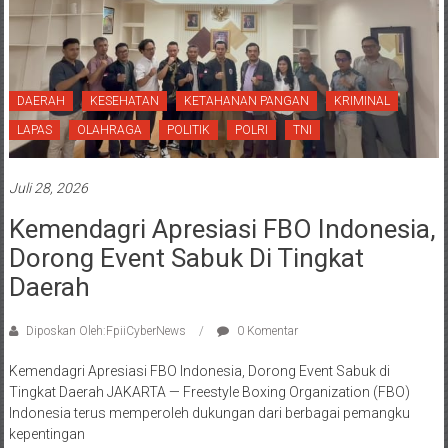
DAERAH
KESEHATAN
KETAHANAN PANGAN
KRIMINAL
LAPAS
OLAHRAGA
POLITIK
POLRI
TNI
Juli 28, 2026
Kemendagri Apresiasi FBO Indonesia,
Dorong Event Sabuk Di Tingkat
Daerah
Diposkan Oleh:FpiiCyberNews
0 Komentar
Kemendagri Apresiasi FBO Indonesia, Dorong Event Sabuk di
Tingkat Daerah JAKARTA — Freestyle Boxing Organization (FBO)
Indonesia terus memperoleh dukungan dari berbagai pemangku
kepentingan