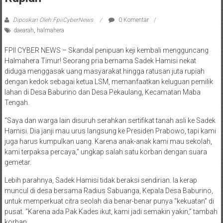
Diposkan Oleh:FpiiCyberNews
0 Komentar
daearah
,
halmahera
FPII CYBER NEWS – Skandal penipuan keji kembali mengguncang
Halmahera Timur! Seorang pria bernama Sadek Hamisi nekat
diduga menggasak uang masyarakat hingga ratusan juta rupiah
dengan kedok sebagai ketua LSM, memanfaatkan keluguan pemilik
lahan di Desa Baburino dan Desa Pekaulang, Kecamatan Maba
Tengah.
“Saya dan warga lain disuruh serahkan sertifikat tanah asli ke Sadek
Hamisi. Dia janji mau urus langsung ke Presiden Prabowo, tapi kami
juga harus kumpulkan uang. Karena anak-anak kami mau sekolah,
kami terpaksa percaya,” ungkap salah satu korban dengan suara
gemetar.
Lebih parahnya, Sadek Hamisi tidak beraksi sendirian. Ia kerap
muncul di desa bersama Radius Sabuanga, Kepala Desa Baburino,
untuk memperkuat citra seolah dia benar-benar punya “kekuatan” di
pusat. “Karena ada Pak Kades ikut, kami jadi semakin yakin,” tambah
korban.