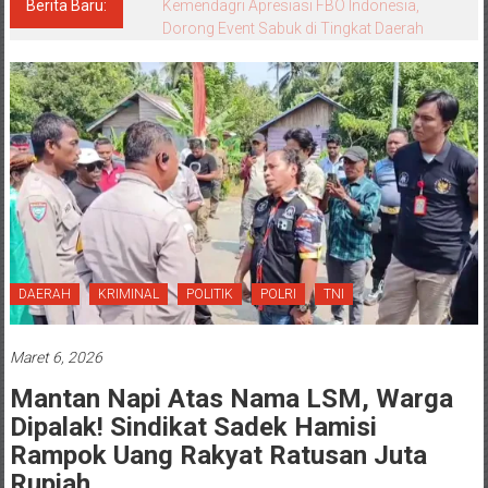
Berita Baru:
Kemendagri Apresiasi FBO Indonesia,
Dorong Event Sabuk di Tingkat Daerah
DAERAH
KRIMINAL
POLITIK
POLRI
TNI
Maret 6, 2026
Mantan Napi Atas Nama LSM, Warga
Dipalak! Sindikat Sadek Hamisi
Rampok Uang Rakyat Ratusan Juta
Rupiah