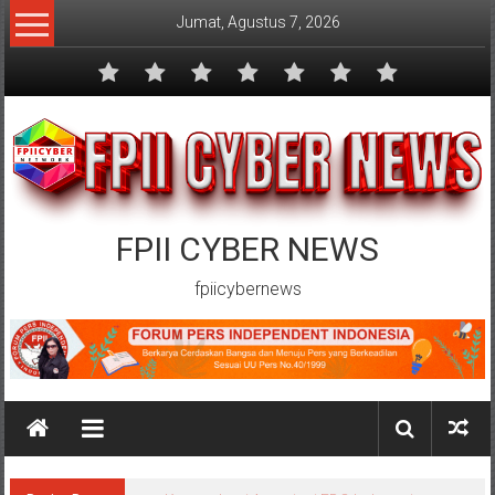
Lompat
Jumat, Agustus 7, 2026
ke
konten
FPII CYBER NEWS
fpiicybernews