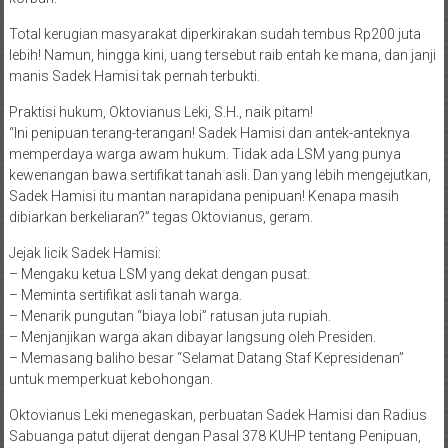
Total kerugian masyarakat diperkirakan sudah tembus Rp200 juta
lebih! Namun, hingga kini, uang tersebut raib entah ke mana, dan janji
manis Sadek Hamisi tak pernah terbukti.
Praktisi hukum, Oktovianus Leki, S.H., naik pitam!
“Ini penipuan terang-terangan! Sadek Hamisi dan antek-anteknya
memperdaya warga awam hukum. Tidak ada LSM yang punya
kewenangan bawa sertifikat tanah asli. Dan yang lebih mengejutkan,
Sadek Hamisi itu mantan narapidana penipuan! Kenapa masih
dibiarkan berkeliaran?” tegas Oktovianus, geram.
Jejak licik Sadek Hamisi:
– Mengaku ketua LSM yang dekat dengan pusat.
– Meminta sertifikat asli tanah warga.
– Menarik pungutan “biaya lobi” ratusan juta rupiah.
– Menjanjikan warga akan dibayar langsung oleh Presiden.
– Memasang baliho besar “Selamat Datang Staf Kepresidenan”
untuk memperkuat kebohongan.
Oktovianus Leki menegaskan, perbuatan Sadek Hamisi dan Radius
Sabuanga patut dijerat dengan Pasal 378 KUHP tentang Penipuan,