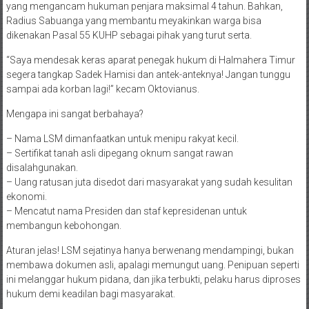
yang mengancam hukuman penjara maksimal 4 tahun. Bahkan,
Radius Sabuanga yang membantu meyakinkan warga bisa
dikenakan Pasal 55 KUHP sebagai pihak yang turut serta.
“Saya mendesak keras aparat penegak hukum di Halmahera Timur
segera tangkap Sadek Hamisi dan antek-anteknya! Jangan tunggu
sampai ada korban lagi!” kecam Oktovianus.
Mengapa ini sangat berbahaya?
– Nama LSM dimanfaatkan untuk menipu rakyat kecil.
– Sertifikat tanah asli dipegang oknum sangat rawan
disalahgunakan.
– Uang ratusan juta disedot dari masyarakat yang sudah kesulitan
ekonomi.
– Mencatut nama Presiden dan staf kepresidenan untuk
membangun kebohongan.
Aturan jelas! LSM sejatinya hanya berwenang mendampingi, bukan
membawa dokumen asli, apalagi memungut uang. Penipuan seperti
ini melanggar hukum pidana, dan jika terbukti, pelaku harus diproses
hukum demi keadilan bagi masyarakat.