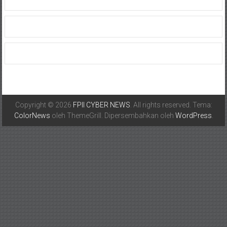
Copyright © 2026
FPII CYBER NEWS
. All rights reserved. Tema:
ColorNews
oleh ThemeGrill. Dipersembahkan oleh
WordPress
.