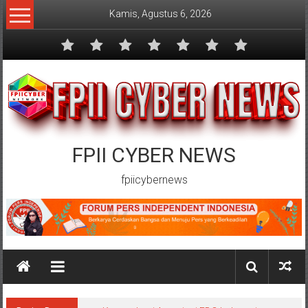
Lompat
Kamis, Agustus 6, 2026
ke
konten
FPII CYBER NEWS
fpiicybernews