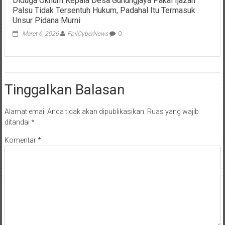
Diduga Oknum Kepala Desa Gunungjaya Pakai Ijazah
Palsu Tidak Tersentuh Hukum, Padahal Itu Termasuk
Unsur Pidana Murni
Maret 6, 2026
FpiiCyberNews
0
Tinggalkan Balasan
Alamat email Anda tidak akan dipublikasikan.
Ruas yang wajib
ditandai
*
Komentar
*