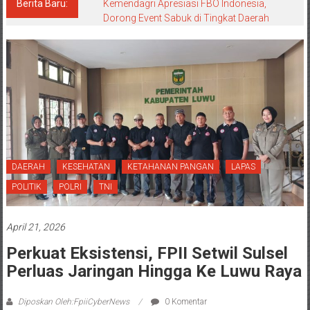
Berita Baru:
Kemendagri Apresiasi FBO Indonesia,
Dorong Event Sabuk di Tingkat Daerah
DAERAH
KESEHATAN
KETAHANAN PANGAN
LAPAS
POLITIK
POLRI
TNI
April 21, 2026
Perkuat Eksistensi, FPII Setwil Sulsel
Perluas Jaringan Hingga Ke Luwu Raya
Diposkan Oleh:FpiiCyberNews
0 Komentar