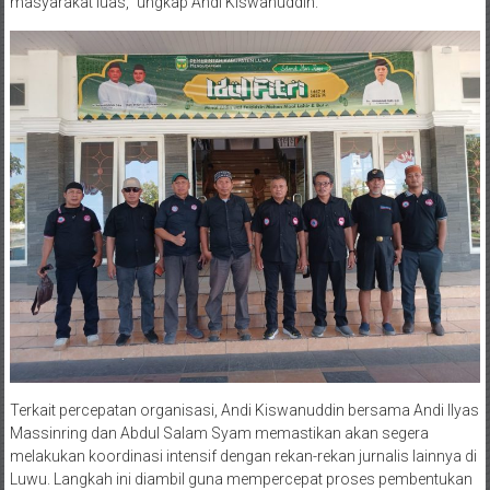
masyarakat luas,” ungkap Andi Kiswanuddin.
​Terkait percepatan organisasi, Andi Kiswanuddin bersama Andi Ilyas
Massinring dan Abdul Salam Syam memastikan akan segera
melakukan koordinasi intensif dengan rekan-rekan jurnalis lainnya di
Luwu. Langkah ini diambil guna mempercepat proses pembentukan