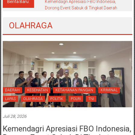
Berita Baru:
Kemendagri Apresiasi FBO Indonesia,
Dorong Event Sabuk di Tingkat Daerah
OLAHRAGA
DAERAH
KESEHATAN
KETAHANAN PANGAN
KRIMINAL
LAPAS
OLAHRAGA
POLITIK
POLRI
TNI
Juli 28, 2026
Kemendagri Apresiasi FBO Indonesia,