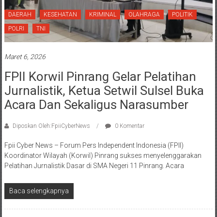
DAERAH
KESEHATAN
KRIMINAL
OLAHRAGA
POLITIK
POLRI
TNI
Maret 6, 2026
FPII Korwil Pinrang Gelar Pelatihan
Jurnalistik, Ketua Setwil Sulsel Buka
Acara Dan Sekaligus Narasumber
Diposkan Oleh:FpiiCyberNews
0 Komentar
Fpii Cyber News – Forum Pers Independent Indonesia (FPII)
Koordinator Wilayah (Korwil) Pinrang sukses menyelenggarakan
Pelatihan Jurnalistik Dasar di SMA Negeri 11 Pinrang. Acara
Baca selengkapnya