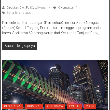
Diposkan Oleh:FpiiCyberNews
0 Komentar
Berita Terkini
,
daerah
Kementerian Perhubungan (Kemenhub) melalui Distrik Navigasi
(Disnav) Kelas I Tanjung Priok Jakarta menggelar program padat
karya. Sedikitnya 60 orang warga dari Kelurahan Tanjung Priok,
Baca selengkapnya
KESEHATAN
KRIMINAL
OLAHRAGA
POLITIK
POLRI