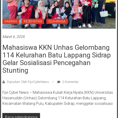
DAERAH
KESEHATAN
OLAHRAGA
Maret 6, 2026
Mahasiswa KKN Unhas Gelombang
114 Kelurahan Batu Lappang Sidrap
Gelar Sosialisasi Pencegahan
Stunting
Diposkan Oleh:FpiiCyberNews
0 Komentar
Fpii Cyber News – Mahasiswa Kuliah Kerja Nyata (KKN) Universitas
Hasanuddin (Unhas) Gelombang 114 Kelurahan Batu Lappang,
Kecamatan Watang Pulu, Kabupaten Sidrap, menggelar sosialisasi
Baca selengkapnya