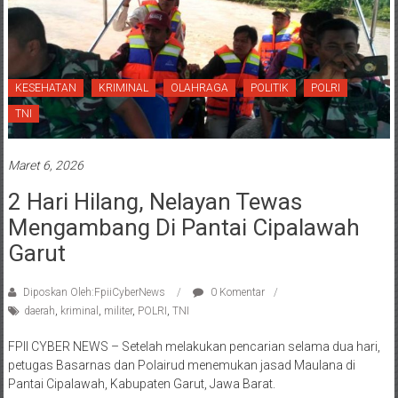
KESEHATAN
KRIMINAL
OLAHRAGA
POLITIK
POLRI
TNI
Maret 6, 2026
2 Hari Hilang, Nelayan Tewas
Mengambang Di Pantai Cipalawah
Garut
Diposkan Oleh:FpiiCyberNews
0 Komentar
daerah
,
kriminal
,
militer
,
POLRI
,
TNI
FPII CYBER NEWS – Setelah melakukan pencarian selama dua hari,
petugas Basarnas dan Polairud menemukan jasad Maulana di
Pantai Cipalawah, Kabupaten Garut, Jawa Barat.