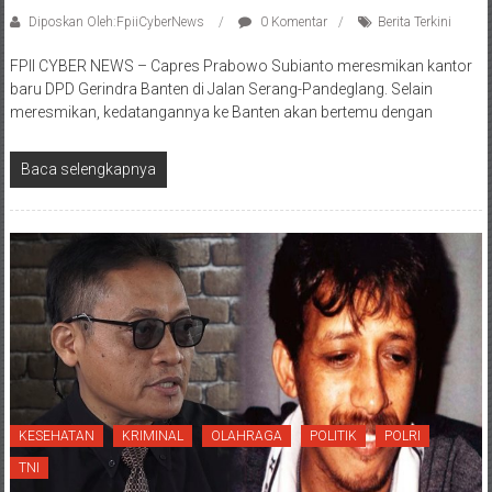
Diposkan Oleh:FpiiCyberNews
0 Komentar
Berita Terkini
FPII CYBER NEWS – Capres Prabowo Subianto meresmikan kantor
baru DPD Gerindra Banten di Jalan Serang-Pandeglang. Selain
meresmikan, kedatangannya ke Banten akan bertemu dengan
Baca selengkapnya
KESEHATAN
KRIMINAL
OLAHRAGA
POLITIK
POLRI
TNI