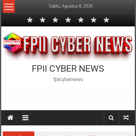
Lompat
Sabtu, Agustus 8, 2026
ke
konten
FPII CYBER NEWS
fpiicybernews