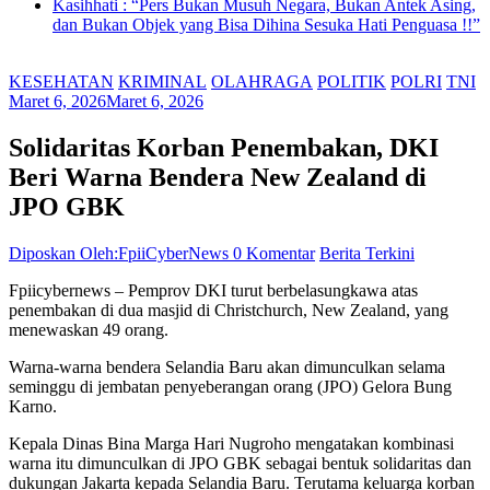
Kasihhati : “Pers Bukan Musuh Negara, Bukan Antek Asing,
dan Bukan Objek yang Bisa Dihina Sesuka Hati Penguasa !!”
KESEHATAN
KRIMINAL
OLAHRAGA
POLITIK
POLRI
TNI
Maret 6, 2026
Maret 6, 2026
Solidaritas Korban Penembakan, DKI
Beri Warna Bendera New Zealand di
JPO GBK
Diposkan Oleh:FpiiCyberNews
0 Komentar
Berita Terkini
Fpiicybernews – Pemprov DKI turut berbelasungkawa atas
penembakan di dua masjid di Christchurch, New Zealand, yang
menewaskan 49 orang.
Warna-warna bendera Selandia Baru akan dimunculkan selama
seminggu di jembatan penyeberangan orang (JPO) Gelora Bung
Karno.
Kepala Dinas Bina Marga Hari Nugroho mengatakan kombinasi
warna itu dimunculkan di JPO GBK sebagai bentuk solidaritas dan
dukungan Jakarta kepada Selandia Baru. Terutama keluarga korban