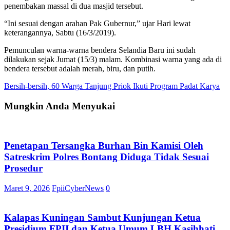
penembakan massal di dua masjid tersebut.
“Ini sesuai dengan arahan Pak Gubernur,” ujar Hari lewat
keterangannya, Sabtu (16/3/2019).
Pemunculan warna-warna bendera Selandia Baru ini sudah
dilakukan sejak Jumat (15/3) malam. Kombinasi warna yang ada di
bendera tersebut adalah merah, biru, dan putih.
Navigasi
Bersih-bersih, 60 Warga Tanjung Priok Ikuti Program Padat Karya
pos
Mungkin Anda Menyukai
Penetapan Tersangka Burhan Bin Kamisi Oleh
Satreskrim Polres Bontang Diduga Tidak Sesuai
Prosedur
Maret 9, 2026
FpiiCyberNews
0
Kalapas Kuningan Sambut Kunjungan Ketua
Presidium FPII dan Ketua Umum LBH Kasihhati