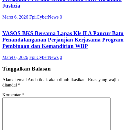
Justicia
Maret 6, 2026
FpiiCyberNews
0
YASOS BKS Bersama Lapas Kls II A Pancur Batu
Penandatanganan Perjanjian Kerjasama Program
Pembinaan dan Kemandirian WBP
Maret 6, 2026
FpiiCyberNews
0
Tinggalkan Balasan
Alamat email Anda tidak akan dipublikasikan.
Ruas yang wajib
ditandai
*
Komentar
*