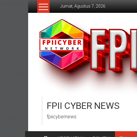
Lompat
Jumat, Agustus 7, 2026
ke
konten
FPII CYBER NEWS
fpiicybernews