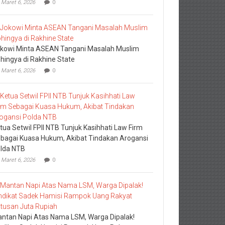
Maret 6, 2026
0
kowi Minta ASEAN Tangani Masalah Muslim
hingya di Rakhine State
Maret 6, 2026
0
tua Setwil FPII NTB Tunjuk Kasihhati Law Firm
bagai Kuasa Hukum, Akibat Tindakan Arogansi
lda NTB
Maret 6, 2026
0
ntan Napi Atas Nama LSM, Warga Dipalak!