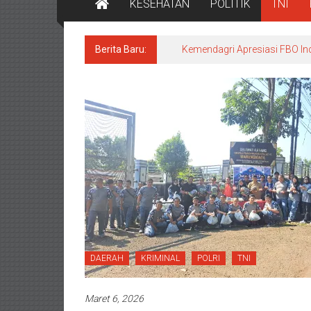
KESEHATAN
POLITIK
TNI
Berita Baru:
Kemendagri Apresiasi FBO In
DAERAH
KRIMINAL
POLRI
TNI
Maret 6, 2026