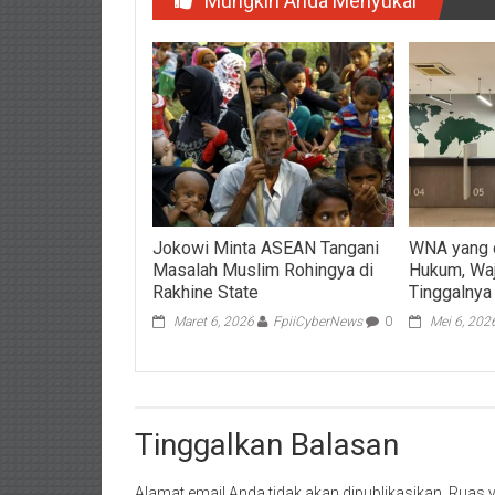
Mungkin Anda Menyukai
Jokowi Minta ASEAN Tangani
WNA yang 
Masalah Muslim Rohingya di
Hukum, Waj
Rakhine State
Tinggalnya
Maret 6, 2026
FpiiCyberNews
0
Mei 6, 202
Tinggalkan Balasan
Alamat email Anda tidak akan dipublikasikan.
Ruas y