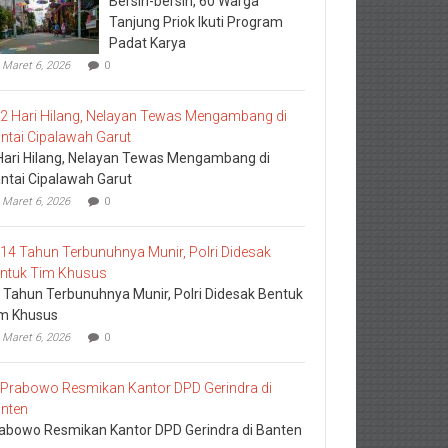
Bersih-bersih, 60 Warga
Tanjung Priok Ikuti Program
Padat Karya
Maret 6, 2026
0
Hari Hilang, Nelayan Tewas Mengambang di
ntai Cipalawah Garut
Maret 6, 2026
0
 Tahun Terbunuhnya Munir, Polri Didesak Bentuk
m Khusus
Maret 6, 2026
0
abowo Resmikan Kantor DPD Gerindra di Banten