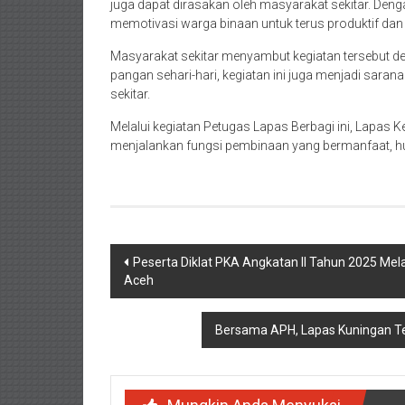
juga dapat dirasakan oleh masyarakat sekitar. Den
memotivasi warga binaan untuk terus produktif dan 
Masyarakat sekitar menyambut kegiatan tersebut 
pangan sehari-hari, kegiatan ini juga menjadi sar
sekitar.
Melalui kegiatan Petugas Lapas Berbagi ini, Lapas
menjalankan fungsi pembinaan yang bermanfaat, hu
Navigasi
Peserta Diklat PKA Angkatan II Tahun 2025 Mel
Aceh
pos
Bersama APH, Lapas Kuningan Te