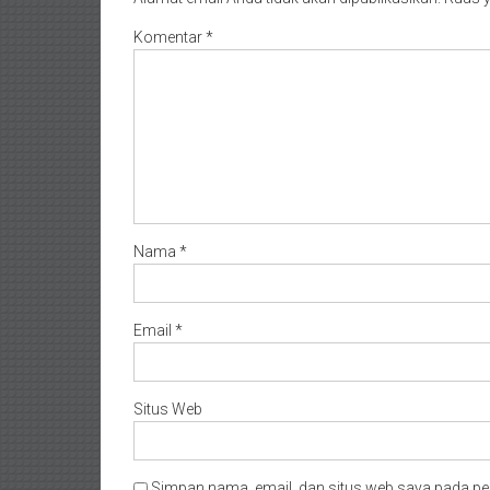
Komentar
*
Nama
*
Email
*
Situs Web
Simpan nama, email, dan situs web saya pada pe