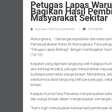
Petugas Lapas Waru
Bagikan Hasil Pemb
Masyarakat Sekitar
Diposkan Oleh:FpiiCyberNews
0 Komentar
Warungkiara, – Semangat kepedulian dan kebersama
Pemasyarakatan Kelas IIA Warungkiara. Para petu
“Petugas Lapas Berbagi” dengan membagikan hasil
(10/10).
Kegiatan yang dipimpin langsung oleh Kalapas Kur
aksi berbagi tersebut, petugas menyerahkan sayuran
budidaya peternakan warga binaan. Menariknya, se
sebelumnya dibeli langsung oleh para petugas, seb
binaan.
Kalapas Kurnia Panji Pamekas menyampaikan bahwa 
dan warga binaan dalam menghidupkan semangat g
“Kami ingin menunjukkan bahwa hasil pembinaan di