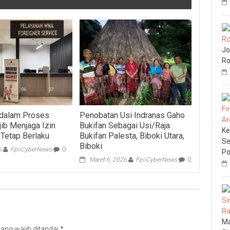
Jo
Ro
dalam Proses
Penobatan Usi Indranas Gaho
ib Menjaga Izin
Bukifan Sebagai Usi/Raja
Ke
 Tetap Berlaku
Bukifan Palesta, Biboki Utara,
Se
Biboki
6
FpiiCyberNews
0
Po
Maret 6, 2026
FpiiCyberNews
0
Ma
ang wajib ditandai
*