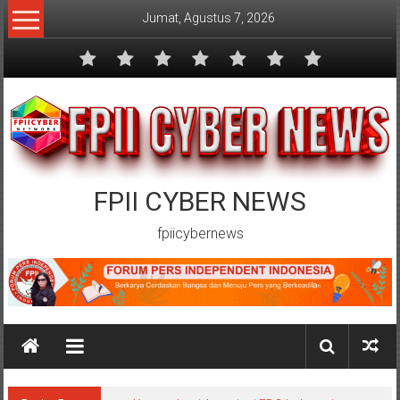
Lompat
Jumat, Agustus 7, 2026
ke
konten
FPII CYBER NEWS
fpiicybernews