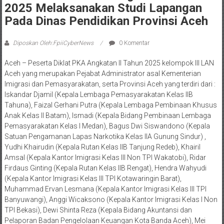
2025 Melaksanakan Studi Lapangan
Pada Dinas Pendidikan Provinsi Aceh
Diposkan Oleh:FpiiCyberNews
0 Komentar
Aceh – Peserta Diklat PKA Angkatan II Tahun 2025 kelompok III LAN
Aceh yang merupakan Pejabat Administrator asal Kementerian
Imigrasi dan Pemasyarakatan, serta Provinsi Aceh yang terdiri dari :
Iskandar Djamil (Kepala Lembaga Pemasyarakatan Kelas IIB
Tahuna), Faizal Gerhani Putra (Kepala Lembaga Pembinaan Khusus
Anak Kelas II Batam), Ismadi (Kepala Bidang Pembinaan Lembaga
Pemasyarakatan Kelas I Medan), Bagus Dwi Siswandono (Kepala
Satuan Pengamanan Lapas Narkotika Kelas IIA Gunung Sindur) ,
Yudhi Khairudin (Kepala Rutan Kelas IIB Tanjung Redeb), Khairil
Amsal (Kepala Kantor Imigrasi Kelas III Non TPI Wakatobi), Ridar
Firdaus Ginting (Kepala Rutan Kelas IIB Rengat), Hendra Wahyudi
(Kepala Kantor Imigrasi Kelas III TPI Kotawaringin Barat),
Muhammad Ervan Lesmana (Kepala Kantor Imigrasi Kelas III TPI
Banyuwangi), Anggi Wicaksono (Kepala Kantor Imigrasi Kelas I Non
TPI Bekasi), Dewi Shinta Reza (Kepala Bidang Akuntansi dan
Pelaporan Badan Pengelolaan Keuangan Kota Banda Aceh), Mei