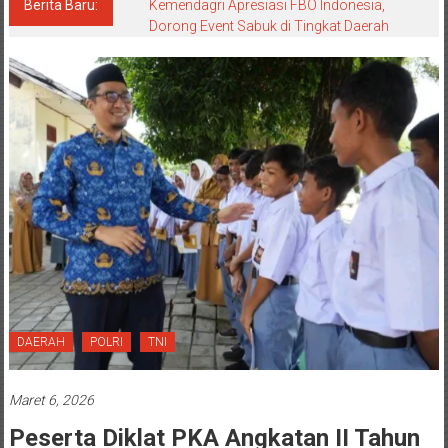
Berita Baru:
Kemendagri Apresiasi FBO Indonesia,
Dorong Event Sabuk di Tingkat Daerah
DAERAH
POLRI
TNI
Maret 6, 2026
Peserta Diklat PKA Angkatan II Tahun