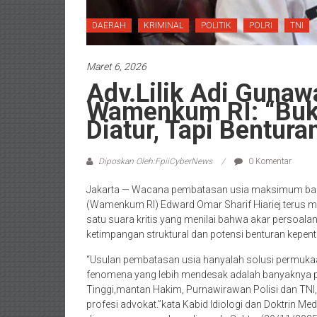
DAERAH
KRIMINAL
POLITIK
POLRI
TNI
Maret 6, 2026
Adv.Lilik Adi Gunaw
Wamenkum RI: “Buk
Diatur, Tapi Bentura
Diposkan Oleh:FpiiCyberNews
0 Komentar
Jakarta — Wacana pembatasan usia maksimum bagi
(Wamenkum RI) Edward Omar Sharif Hiariej terus me
satu suara kritis yang menilai bahwa akar persoalan
ketimpangan struktural dan potensi benturan kepent
“Usulan pembatasan usia hanyalah solusi permukaa
fenomena yang lebih mendesak adalah banyaknya p
Tinggi,mantan Hakim, Purnawirawan Polisi dan TN
profesi advokat.”kata Kabid Idiologi dan Doktrin Med