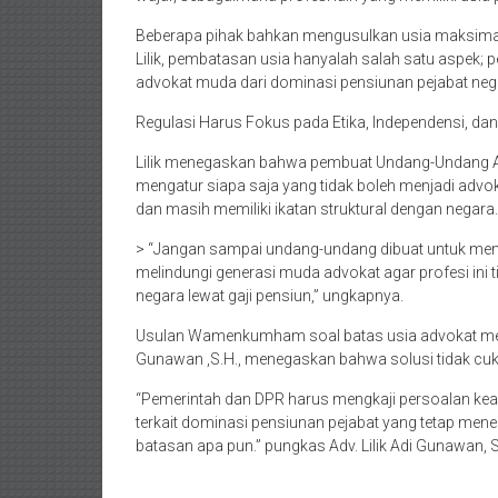
Beberapa pihak bahkan mengusulkan usia maksimal
Lilik, pembatasan usia hanyalah salah satu aspek; 
advokat muda dari dominasi pensiunan pejabat neg
Regulasi Harus Fokus pada Etika, Independensi, d
Lilik menegaskan bahwa pembuat Undang-Undang Ad
mengatur siapa saja yang tidak boleh menjadi advok
dan masih memiliki ikatan struktural dengan negara.
> “Jangan sampai undang-undang dibuat untuk me
melindungi generasi muda advokat agar profesi ini 
negara lewat gaji pensiun,” ungkapnya.
Usulan Wamenkumham soal batas usia advokat membuka
Gunawan ,S.H., menegaskan bahwa solusi tidak cu
“Pemerintah dan DPR harus mengkaji persoalan keadi
terkait dominasi pensiunan pejabat yang tetap men
batasan apa pun.” pungkas Adv. Lilik Adi Gunawan, 