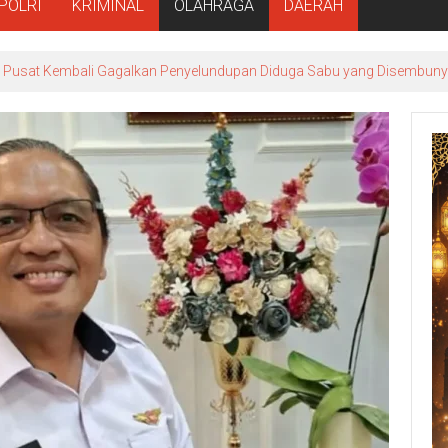
POLRI
KRIMINAL
OLAHRAGA
DAERAH
ta Pusat Kembali Gagalkan Penyelundupan Diduga Sabu yang Disembuny