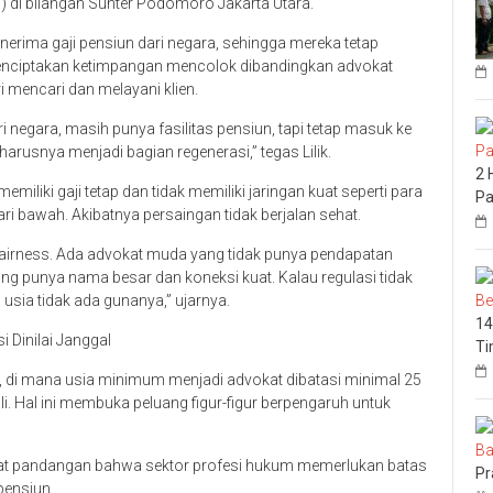
di bilangan Sunter Podomoro Jakarta Utara.
enerima gaji pensiun dari negara, sehingga mereka tetap
i menciptakan ketimpangan mencolok dibandingkan advokat
mencari dan melayani klien.
 negara, masih punya fasilitas pensiun, tapi tetap masuk ke
arusnya menjadi bagian regenerasi,” tegas Lilik.
2 
liki gaji tetap dan tidak memiliki jaringan kuat seperti para
Pa
i bawah. Akibatnya persaingan tidak berjalan sehat.
n fairness. Ada advokat muda yang tidak punya pendapatan
ang punya nama besar dan koneksi kuat. Kalau regulasi tidak
usia tidak ada gunanya,” ujarnya.
14
 Dinilai Janggal
Ti
t, di mana usia minimum menjadi advokat dibatasi minimal 25
i. Hal ini membuka peluang figur-figur berpengaruh untuk
at pandangan bahwa sektor profesi hukum memerlukan batas
Pr
pensiun.