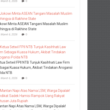
Maret 6, 2026
0
kowi Minta ASEAN Tangani Masalah Muslim
hingya di Rakhine State
Maret 6, 2026
0
tua Setwil FPII NTB Tunjuk Kasihhati Law Firm
bagai Kuasa Hukum, Akibat Tindakan Arogansi
lda NTB
Maret 6, 2026
0
ntan Napi Atas Nama LSM, Warga Dipalak!