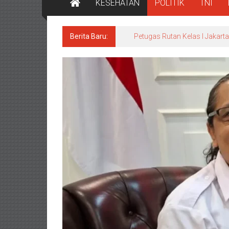
KESEHATAN
POLITIK
TNI
Berita Baru:
Petugas Rutan Kelas I Jakar