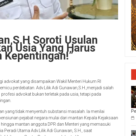
an,S.H Soroti Usulan
an Usia Yang Harus
n Kepentingan!”
 advokat yang disampaikan Wakil Menteri Hukum RI
micu perdebatan. Adv.Lilik Adi Gunawan,S.H.,menjadi salah
 profesi advokat bukan terletak pada usia, tetapi pada
ingan.
Pe
n yang tidak menyentuh substansi masalah. Ia menilai
ensiunan pejabat negara mulai dari mantan Kepala Kejaksaan
I, hingga mantan anggota DPR dan Menteri yang memasuki
ia Peradi Utama Adv.Lilik Adi Gunawan, S.H., saat