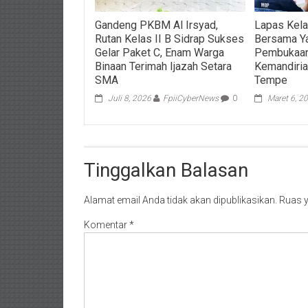
Gandeng PKBM Al Irsyad,
Lapas Kela
Rutan Kelas II B Sidrap Sukses
Bersama Y
Gelar Paket C, Enam Warga
Pembukaan
Binaan Terimah Ijazah Setara
Kemandiri
SMA
Tempe
Juli 8, 2026
FpiiCyberNews
0
Maret 6, 2
Tinggalkan Balasan
Alamat email Anda tidak akan dipublikasikan.
Ruas y
Komentar
*