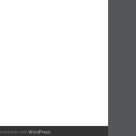
sembahkan oleh
WordPress
.