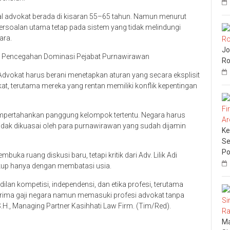
 advokat berada di kisaran 55–65 tahun. Namun menurut
persoalan utama tetap pada sistem yang tidak melindungi
ara.
Jo
an Pencegahan Dominasi Pejabat Purnawirawan
Ro
vokat harus berani menetapkan aturan yang secara eksplisit
at, terutama mereka yang rentan memiliki konflik kepentingan
mpertahankan panggung kelompok tertentu. Negara harus
tidak dikuasai oleh para purnawirawan yang sudah dijamin
Ke
Se
Po
 ruang diskusi baru, tetapi kritik dari Adv. Lilik Adi
kup hanya dengan membatasi usia.
lan kompetisi, independensi, dan etika profesi, terutama
erima gaji negara namun memasuki profesi advokat tanpa
S.H., Managing Partner Kasihhati Law Firm. (Tim/Red).
Ma