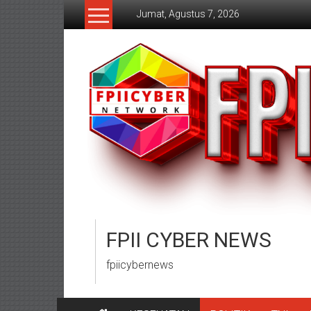
Lompat
Jumat, Agustus 7, 2026
ke
konten
FPII CYBER NEWS
fpiicybernews