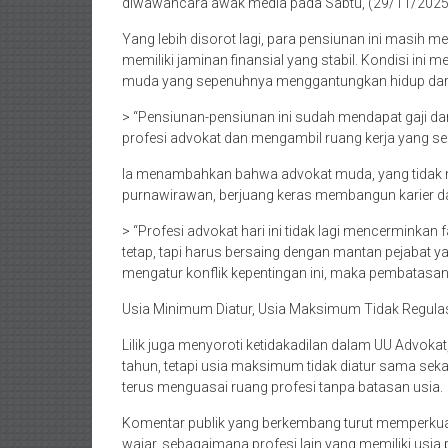
diwawancara awak media pada Sabtu, (29/11/2025) 
Yang lebih disorot lagi, para pensiunan ini masih m
memiliki jaminan finansial yang stabil. Kondisi in
muda yang sepenuhnya menggantungkan hidup dari 
> “Pensiunan-pensiunan ini sudah mendapat gaji dari
profesi advokat dan mengambil ruang kerja yang seh
Ia menambahkan bahwa advokat muda, yang tidak memi
purnawirawan, berjuang keras membangun karier dar
> “Profesi advokat hari ini tidak lagi mencerminka
tetap, tapi harus bersaing dengan mantan pejabat y
mengatur konflik kepentingan ini, maka pembatasan 
Usia Minimum Diatur, Usia Maksimum Tidak Regulasi
Lilik juga menyoroti ketidakadilan dalam UU Advoka
tahun, tetapi usia maksimum tidak diatur sama sekal
terus menguasai ruang profesi tanpa batasan usia.
Komentar publik yang berkembang turut memperku
wajar, sebagaimana profesi lain yang memiliki usia 