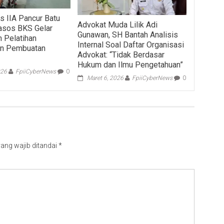
s IIA Pancur Batu
Advokat Muda Lilik Adi
asos BKS Gelar
Gunawan, SH Bantah Analisis
 Pelatihan
Internal Soal Daftar Organisasi
an Pembuatan
Advokat: “Tidak Berdasar
Hukum dan Ilmu Pengetahuan”
026
FpiiCyberNews
0
Maret 6, 2026
FpiiCyberNews
0
ang wajib ditandai
*