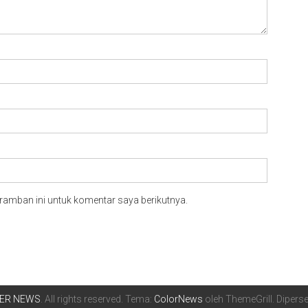
ramban ini untuk komentar saya berikutnya.
BER NEWS
. All rights reserved. Tema:
ColorNews
oleh ThemeGrill. Diper