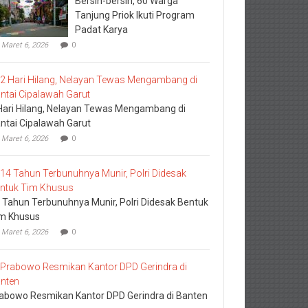
Bersih-bersih, 60 Warga
Tanjung Priok Ikuti Program
Padat Karya
Maret 6, 2026
0
Hari Hilang, Nelayan Tewas Mengambang di
ntai Cipalawah Garut
Maret 6, 2026
0
 Tahun Terbunuhnya Munir, Polri Didesak Bentuk
m Khusus
Maret 6, 2026
0
abowo Resmikan Kantor DPD Gerindra di Banten