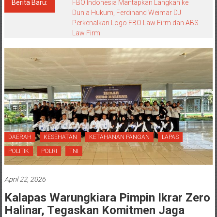
Berita Baru:
FBO Indonesia Mantapkan Langkah ke
Dunia Hukum, Ferdinand Weimar DJ
Perkenalkan Logo FBO Law Firm dan ABS
Law Firm
DAERAH
KESEHATAN
KETAHANAN PANGAN
LAPAS
POLITIK
POLRI
TNI
April 22, 2026
Kalapas Warungkiara Pimpin Ikrar Zero
Halinar, Tegaskan Komitmen Jaga