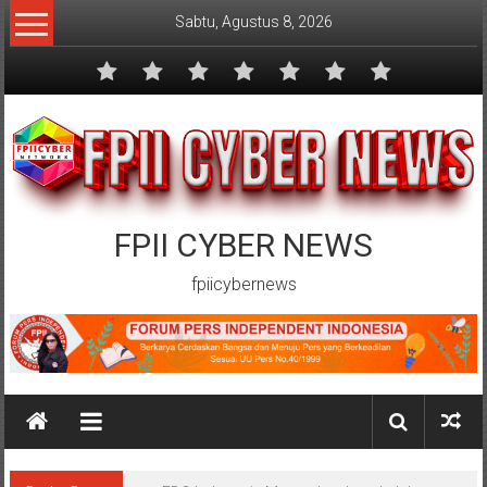
Lompat
Sabtu, Agustus 8, 2026
ke
konten
FPII CYBER NEWS
fpiicybernews