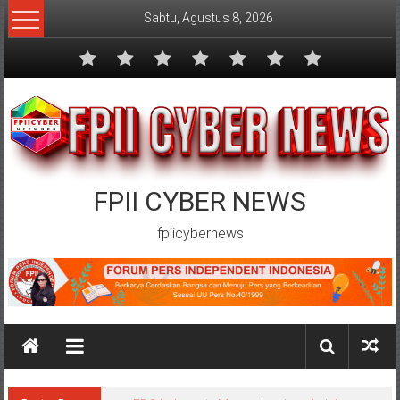
Lompat
Sabtu, Agustus 8, 2026
ke
konten
FPII CYBER NEWS
fpiicybernews