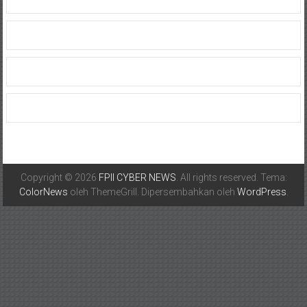
Copyright © 2026
FPII CYBER NEWS
. All rights reserved. Tema:
ColorNews
oleh ThemeGrill. Dipersembahkan oleh
WordPress
.