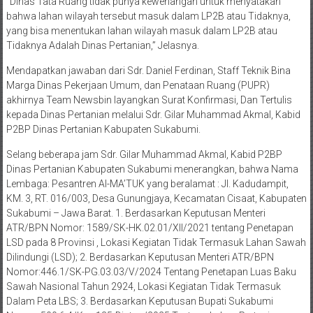
yang bisa menentukan lahan wilayah masuk dalam LP2B atau
Tidaknya Adalah Dinas Pertanian,” Jelasnya.
Mendapatkan jawaban dari Sdr. Daniel Ferdinan, Staff Teknik Bina
Marga Dinas Pekerjaan Umum, dan Penataan Ruang (PUPR)
akhirnya Team Newsbin layangkan Surat Konfirmasi, Dan Tertulis
kepada Dinas Pertanian melalui Sdr. Gilar Muhammad Akmal, Kabid
P2BP Dinas Pertanian Kabupaten Sukabumi.
Selang beberapa jam Sdr. Gilar Muhammad Akmal, Kabid P2BP
Dinas Pertanian Kabupaten Sukabumi menerangkan, bahwa Nama
Lembaga: Pesantren Al-MA’TUK yang beralamat : Jl. Kadudampit,
KM. 3, RT. 016/003, Desa Gunungjaya, Kecamatan Cisaat, Kabupaten
Sukabumi – Jawa Barat. 1. Berdasarkan Keputusan Menteri
ATR/BPN Nomor: 1589/SK-HK.02.01/XII/2021 tentang Penetapan
LSD pada 8 Provinsi , Lokasi Kegiatan Tidak Termasuk Lahan Sawah
Dilindungi (LSD); 2. Berdasarkan Keputusan Menteri ATR/BPN
Nomor:446.1/SK-PG.03.03/V/2024 Tentang Penetapan Luas Baku
Sawah Nasional Tahun 2924, Lokasi Kegiatan Tidak Termasuk
Dalam Peta LBS; 3. Berdasarkan Keputusan Bupati Sukabumi
Nomor:500.6.4/Kep.135-Distan/2025 Tentang Lahan Pertanian
Pangan Berkelanjutan Bahwa Lokasi Kegiatan Tidak Termasuk