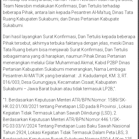
Ruang Kabupaten Sukabumi, dan Dinas Pertanian Kabupate
Sukabumi.
Dari hasil layangkan Surat Konfirmasi, Dan Tertulis kepada beberapa
Pihak tersebut, akhirnya terbuka faktanya dengan jelas, meski Dinas
Tata Ruang belum bisa menjawab Surat Konfirmasi, Dan Tertulis
sebagaimana yang di harapkan, naumun Pihak Dinas Pertanian
menerangkan melalui Gilar Muhammad Akmal, Kabid P2BP Dinas
Pertanian Kabupaten Sukabumi menerangkan, Nama Lembaga:
Pesantren Al-MA’TUK yang beralamat : Jl. Kadudampit, KM. 3, RT.
016/003, Desa Gunungjaya, Kecamatan Cisaat, Kabupaten
Sukabumi – Jawa Barat bukan atau tidak termasuk LP2B,”.
“1. Berdasarkan Keputusan Menteri ATR/BPN Nomor: 1589/SK-
HK.02.01/XII/2021 tentang Penetapan LSD pada 8 Provinsi , Lokasi
Kegiatan Tidak Termasuk Lahan Sawah Dilindungi (LSD); 2.
Berdasarkan Keputusan Menteri ATR/BPN Nomor:446.1/SK-
PG.03.03/V/2024 Tentang Penetapan Luas Baku Sawah Nasional
Tahun 2924, Lokasi Kegiatan Tidak Termasuk Dalam Peta LBS; 3.
Berdasarkan Keputusan Bupati Sukabumi Nomor:500.6.4/Kep.135-
Distan/2025 Tentang Lahan Pertanian Pangan Berkelanjutan Bahwa
Lokasi Kegiatan Tidak Termasuk LP2B,” Jelasnya.