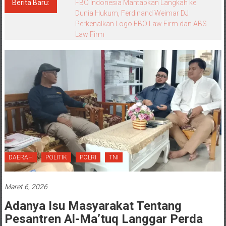
Berita Baru:
Kemendagri Apresiasi FBO Indonesia,
Dorong Event Sabuk di Tingkat Daerah
DAERAH
POLITIK
POLRI
TNI
Maret 6, 2026
Adanya Isu Masyarakat Tentang
Pesantren Al-Ma’tuq Langgar Perda
No. 2 Tahun 2023 Perubahan Dari
Perda No 8 Tahun 2014 Itu Salah