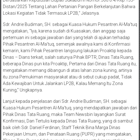
Sdr. Andrie Budiman, SH. sebagai Kuasa Hukum Pesantren Al-Ma’tuq
mengatakan, “Iya, karena sudah di Kuasakan, dan anggap saja
pertemuan ini sebagai jawaban dari yang telah di ajukan terhadap
Pihak Pesantren Al-Ma’tuq, semenjak awalnya kami di Konfirmasi
kemarin, kami Pihak Pesantren langsung lakukan Proaktip kepada
Dinas – Dians terkait, salah satunya Pihak BPTR, Dinas Tata Ruang,
beberapa Dinas pun kita Proaktip, Pertama dari Dinas Tata Ruang itu,
mengatakan memang dibangun di atas lahan zona kuning, artinya
itu zona Pemukiman masyarakat atau di sebut cukup padat, Tidak
Ada Kewajiban Untuk Jalankan LP2B, Kalau Memang Itu Zona
Kuning,” Ungkapnya.
Lanjut kepada penjelasan dari Sdr. Andrie Budiman, SH. sebagai
Kuasa Hukum Pesantren Al-Ma’tuq, yang mendapatkan jawaban dari
Pihak Dinas Tata Ruang, maka Team Newsbin layangkan Surat
Konfirmasi, Dan Tertulis kepada Dinas Tata Ruang, yang di sambut
baik oleh Sdr. Daniel Ferdinan, Staff Teknik Bina Marga Dinas
Pekerjaan Umum, dan Penataan Ruang (PUPR) yang mengatakan,
“Dinas Tata Ruang tidak punya kewenangan untuk menyatakan
bahwa lahan wilayah tersebut masuk dalam LP2B atau Tidaknya,