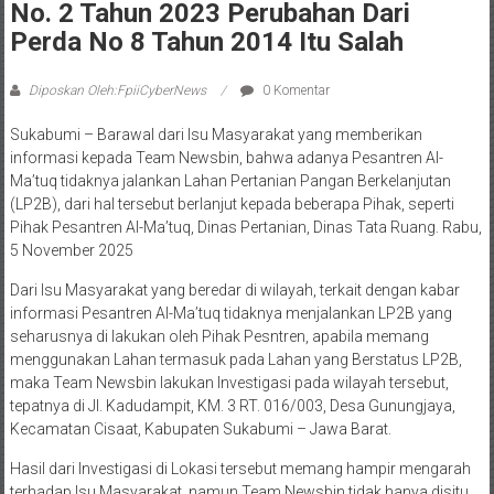
Diposkan Oleh:FpiiCyberNews
0 Komentar
Sukabumi – Barawal dari Isu Masyarakat yang memberikan
informasi kepada Team Newsbin, bahwa adanya Pesantren Al-
Ma’tuq tidaknya jalankan Lahan Pertanian Pangan Berkelanjutan
(LP2B), dari hal tersebut berlanjut kepada beberapa Pihak, seperti
Pihak Pesantren Al-Ma’tuq, Dinas Pertanian, Dinas Tata Ruang. Rabu,
5 November 2025
Dari Isu Masyarakat yang beredar di wilayah, terkait dengan kabar
informasi Pesantren Al-Ma’tuq tidaknya menjalankan LP2B yang
seharusnya di lakukan oleh Pihak Pesntren, apabila memang
menggunakan Lahan termasuk pada Lahan yang Berstatus LP2B,
maka Team Newsbin lakukan Investigasi pada wilayah tersebut,
tepatnya di Jl. Kadudampit, KM. 3 RT. 016/003, Desa Gunungjaya,
Kecamatan Cisaat, Kabupaten Sukabumi – Jawa Barat.
Hasil dari Investigasi di Lokasi tersebut memang hampir mengarah
terhadap Isu Masyarakat, namun Team Newsbin tidak hanya disitu,
Team Newsbin melakukan Konfirmasi, Dan Tertulis terhadap
beberapa Pihak, antara lain kepada Pesantren Al-Ma’tuq, Dinas Tata