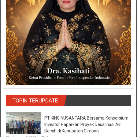
TOPIK TERUPDATE
PT KING NUSANTARA Bersama Konsorsium
Investor Paparkan Proyek Desalinasi Air
Bersih di Kabupaten Cirebon
Agustus 7, 2026
0