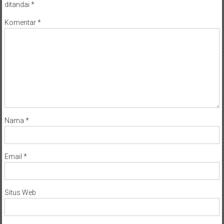
Komentar
*
Nama
*
Email
*
Situs Web
Simpan nama, email, dan situs web saya pada peramban ini untuk
komentar saya berikutnya.