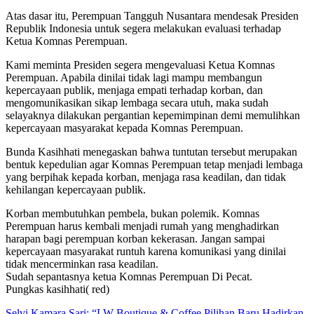
Atas dasar itu, Perempuan Tangguh Nusantara mendesak Presiden
Republik Indonesia untuk segera melakukan evaluasi terhadap
Ketua Komnas Perempuan.
Kami meminta Presiden segera mengevaluasi Ketua Komnas
Perempuan. Apabila dinilai tidak lagi mampu membangun
kepercayaan publik, menjaga empati terhadap korban, dan
mengomunikasikan sikap lembaga secara utuh, maka sudah
selayaknya dilakukan pergantian kepemimpinan demi memulihkan
kepercayaan masyarakat kepada Komnas Perempuan.
Bunda Kasihhati menegaskan bahwa tuntutan tersebut merupakan
bentuk kepedulian agar Komnas Perempuan tetap menjadi lembaga
yang berpihak kepada korban, menjaga rasa keadilan, dan tidak
kehilangan kepercayaan publik.
Korban membutuhkan pembela, bukan polemik. Komnas
Perempuan harus kembali menjadi rumah yang menghadirkan
harapan bagi perempuan korban kekerasan. Jangan sampai
kepercayaan masyarakat runtuh karena komunikasi yang dinilai
tidak mencerminkan rasa keadilan.
Sudah sepantasnya ketua Komnas Perempuan Di Pecat.
Pungkas kasihhati( red)
Navigasi
Selvi Kamara Sari: “LW Boutique & Coffee Pilihan Baru,Hadirkan