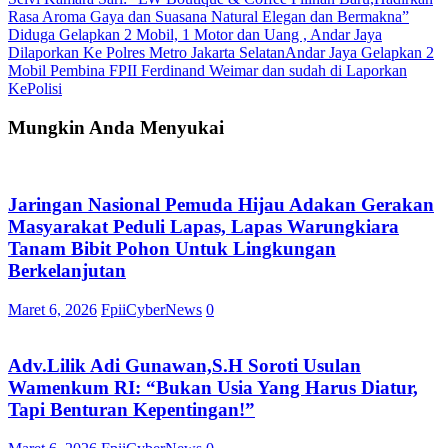
Rasa Aroma Gaya dan Suasana Natural Elegan dan Bermakna”
pos
Diduga Gelapkan 2 Mobil, 1 Motor dan Uang , Andar Jaya
Dilaporkan Ke Polres Metro Jakarta SelatanAndar Jaya Gelapkan 2
Mobil Pembina FPII Ferdinand Weimar dan sudah di Laporkan
KePolisi
Mungkin Anda Menyukai
Jaringan Nasional Pemuda Hijau Adakan Gerakan
Masyarakat Peduli Lapas, Lapas Warungkiara
Tanam Bibit Pohon Untuk Lingkungan
Berkelanjutan
Maret 6, 2026
FpiiCyberNews
0
Adv.Lilik Adi Gunawan,S.H Soroti Usulan
Wamenkum RI: “Bukan Usia Yang Harus Diatur,
Tapi Benturan Kepentingan!”