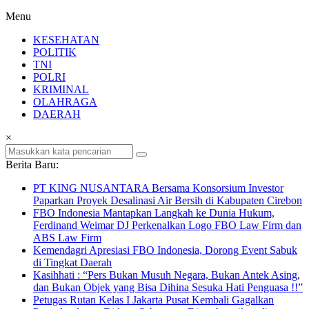
Menu
KESEHATAN
POLITIK
TNI
POLRI
KRIMINAL
OLAHRAGA
DAERAH
×
Berita Baru:
PT KING NUSANTARA Bersama Konsorsium Investor
Paparkan Proyek Desalinasi Air Bersih di Kabupaten Cirebon
FBO Indonesia Mantapkan Langkah ke Dunia Hukum,
Ferdinand Weimar DJ Perkenalkan Logo FBO Law Firm dan
ABS Law Firm
Kemendagri Apresiasi FBO Indonesia, Dorong Event Sabuk
di Tingkat Daerah
Kasihhati : “Pers Bukan Musuh Negara, Bukan Antek Asing,
dan Bukan Objek yang Bisa Dihina Sesuka Hati Penguasa !!”
Petugas Rutan Kelas I Jakarta Pusat Kembali Gagalkan