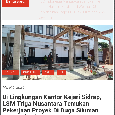
Berita Baru:
FBO Indonesia Mantapkan Langkah ke
Dunia Hukum, Ferdinand Weimar DJ
Perkenalkan Logo FBO Law Firm dan ABS
Law Firm
DAERAH
KRIMINAL
POLRI
TNI
Maret 6, 2026
Di Lingkungan Kantor Kejari Sidrap,
LSM Triga Nusantara Temukan
Pekerjaan Proyek Di Duga Siluman