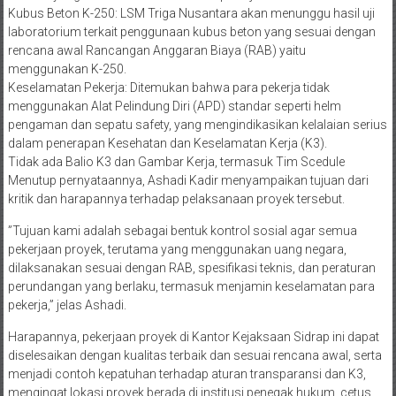
​Kubus Beton K-250: LSM Triga Nusantara akan menunggu hasil uji
laboratorium terkait penggunaan kubus beton yang sesuai dengan
rencana awal Rancangan Anggaran Biaya (RAB) yaitu
menggunakan K-250.
​Keselamatan Pekerja: Ditemukan bahwa para pekerja tidak
menggunakan Alat Pelindung Diri (APD) standar seperti helm
pengaman dan sepatu safety, yang mengindikasikan kelalaian serius
dalam penerapan Kesehatan dan Keselamatan Kerja (K3).
Tidak ada Balio K3 dan Gambar Kerja, termasuk Tim Scedule
​Menutup pernyataannya, Ashadi Kadir menyampaikan tujuan dari
kritik dan harapannya terhadap pelaksanaan proyek tersebut.
​”Tujuan kami adalah sebagai bentuk kontrol sosial agar semua
pekerjaan proyek, terutama yang menggunakan uang negara,
dilaksanakan sesuai dengan RAB, spesifikasi teknis, dan peraturan
perundangan yang berlaku, termasuk menjamin keselamatan para
pekerja,” jelas Ashadi.
​Harapannya, pekerjaan proyek di Kantor Kejaksaan Sidrap ini dapat
diselesaikan dengan kualitas terbaik dan sesuai rencana awal, serta
menjadi contoh kepatuhan terhadap aturan transparansi dan K3,
mengingat lokasi proyek berada di institusi penegak hukum, cetus