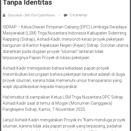
Tanpa Identitas
Diposkan Oleh:FpiiCyberNews
0 Komentar
SIDRAP – Ketua Dewan Pimpinan Cabang (DPC) Lembaga Swadaya
Masyarakat (LSM) Triga Nusantara Indonesia Kabupaten Sidenreng
Rappang (Sidrap), Ashadi Kadir, menyoroti keras proyek pekerjaan
bangunan di Kantor Kejaksaan Negeri (Kejari) Sidrap. Sorotan utama
diarahkan pada dugaan proyek “siluman” lantaran tidak
terpasangnya Papan Proyek di lokasi pekerjaan.
​Ashadi Kadir menegaskan bahwa ketiadaan papan proyek
menimbulkan kecurigaan bahwa pekerjaan tersebut adalah di duga
proyek siluman, karena tidak memenuhi unsur transparansi yang
wajib dipublikasikan kepada masyarakat.
Hal tersebut di sampaikan Ketua LSM Triga Nusantara DPC Sidrap
Ashadi Kadir saat di temui di Mogan (Monumen Ganggawa)
Pangkajene Sidrap, Kamis, 7 November 2025.
Lanjut Ashadi Kadiri mengatakan Proyek ini “Kami menduga proyek
siluman, karena tidak ada papan proyek yang terpasang, padahal