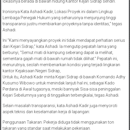
lokasinya berada di bawah hidung Kantor Kejari Sidrap sendiri.
Ironisnya Kata Ashadi Kadir, Lokasi Proyek ini dalam Lingkup
Lembaga Penegak Hukum yang seharusnya menjunjung tinggi
transparansi justru membiarkan proyeknya tanpa identitas,” tegas
Ashadi.
Ini ​”Kami menyayangkan proyek ini tidak mendapat perhatian serius
dari Kejari Sidrap,” kata Ashadi. Ia mengutip pepatah lama yang
berbunyi, “Semut mati di kampung seberang dapat ia melihat,
sementara gajah mati di bawah rumah tidak dilihat.” Pepatah ini,
menurutnya, seolah membenarkan kondisi yang terjadi lingkaran
kantor Kejaksaan Negeri Sidrap,
Untuk itu, Ashadi Kadir minta Kejari Sidrap di bawah Komando Adhy
Kusumo Wibowo untuk menindak lanjuti hal ini, sebagai Kado
Perdana di Awal tugasnya, meski bannyak Sisa-sisa peninggalan
Kejari Sebelumnya yang di tinggalkan terbengkalai, tegas Ashadi.
​Selain masalah transparansi, kata Ashadi Kadir juga menyoroti
aspek teknis dan keselamatan kerja di lapangan:
​Penggunaan Takaran: Pekerja diduga tidak menggunakan ton
takaran yang standar saat melakukan pekerjaan.