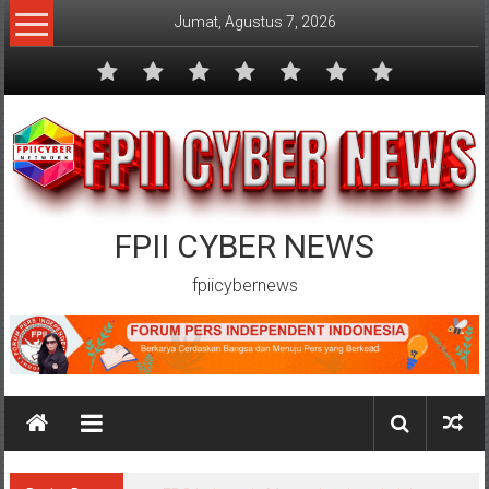
Lompat
Jumat, Agustus 7, 2026
ke
konten
FPII CYBER NEWS
fpiicybernews