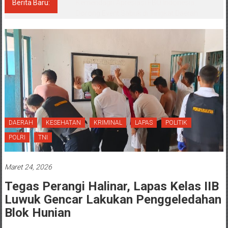
Berita Baru:
Kemendagri Apresiasi FBO Indonesia,
Dorong Event Sabuk di Tingkat Daerah
DAERAH
KESEHATAN
KRIMINAL
LAPAS
POLITIK
POLRI
TNI
Maret 24, 2026
Tegas Perangi Halinar, Lapas Kelas IIB
Luwuk Gencar Lakukan Penggeledahan
Blok Hunian