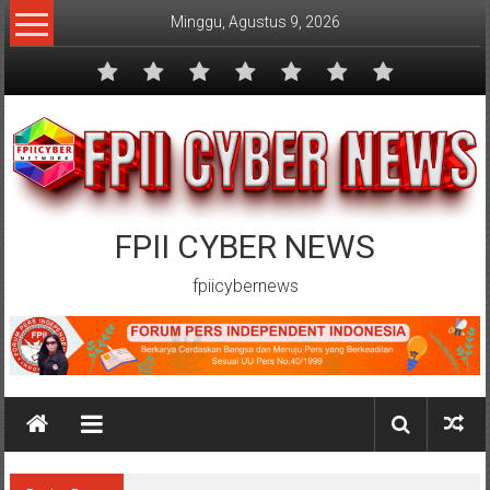
Lompat
Minggu, Agustus 9, 2026
ke
konten
FPII CYBER NEWS
fpiicybernews