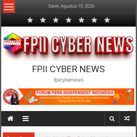
Lompat
Senin, Agustus 10, 2026
ke
konten
FPII CYBER NEWS
fpiicybernews