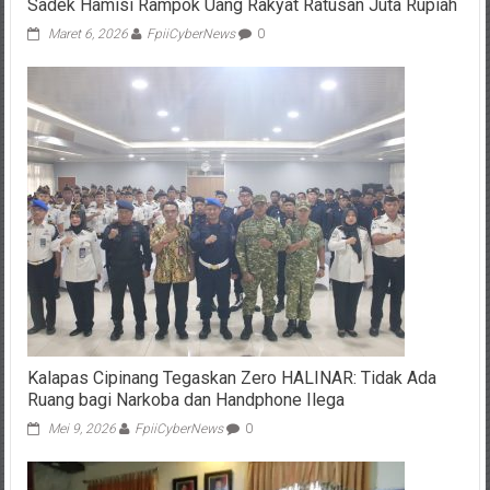
Sadek Hamisi Rampok Uang Rakyat Ratusan Juta Rupiah
Maret 6, 2026
FpiiCyberNews
0
Kalapas Cipinang Tegaskan Zero HALINAR: Tidak Ada
Ruang bagi Narkoba dan Handphone Ilega
Mei 9, 2026
FpiiCyberNews
0