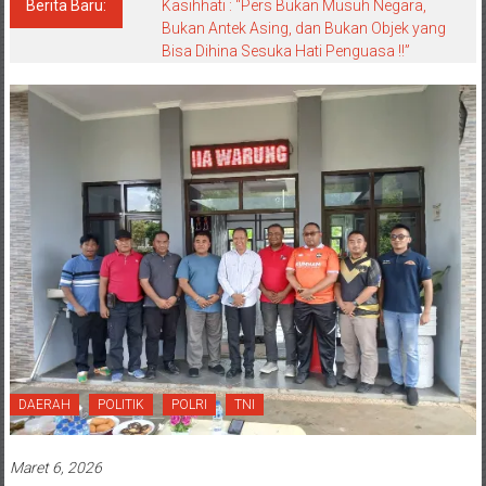
Berita Baru:
Kasihhati : “Pers Bukan Musuh Negara,
Bukan Antek Asing, dan Bukan Objek yang
Bisa Dihina Sesuka Hati Penguasa !!”
DAERAH
POLITIK
POLRI
TNI
Maret 6, 2026