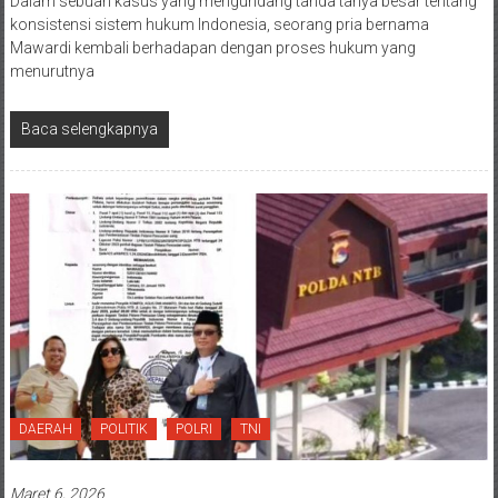
Dalam sebuah kasus yang mengundang tanda tanya besar tentang
konsistensi sistem hukum Indonesia, seorang pria bernama
Mawardi kembali berhadapan dengan proses hukum yang
menurutnya
Baca selengkapnya
DAERAH
POLITIK
POLRI
TNI
Maret 6, 2026