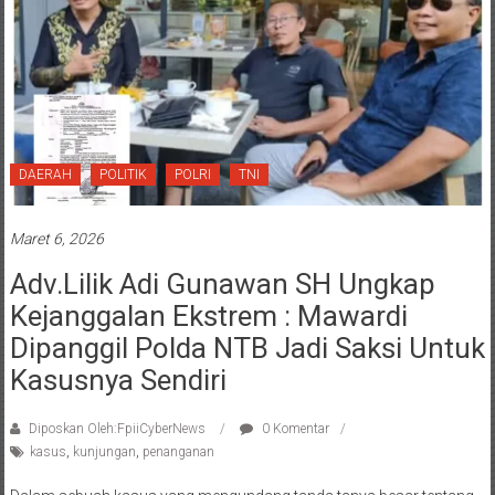
DAERAH
POLITIK
POLRI
TNI
Maret 6, 2026
Adv.Lilik Adi Gunawan SH Ungkap
Kejanggalan Ekstrem : Mawardi
Dipanggil Polda NTB Jadi Saksi Untuk
Kasusnya Sendiri
Diposkan Oleh:FpiiCyberNews
0 Komentar
kasus
,
kunjungan
,
penanganan