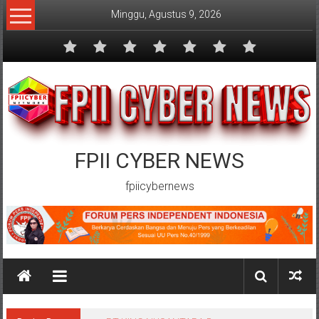
Lompat
Minggu, Agustus 9, 2026
ke
konten
FPII CYBER NEWS
fpiicybernews