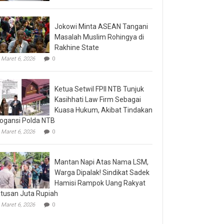
Jokowi Minta ASEAN Tangani
Masalah Muslim Rohingya di
Rakhine State
Maret 6, 2026
0
Ketua Setwil FPII NTB Tunjuk
Kasihhati Law Firm Sebagai
Kuasa Hukum, Akibat Tindakan
ogansi Polda NTB
Maret 6, 2026
0
Mantan Napi Atas Nama LSM,
Warga Dipalak! Sindikat Sadek
Hamisi Rampok Uang Rakyat
tusan Juta Rupiah
Maret 6, 2026
0