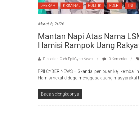
DAERAH
KRIMINAL
POLITIK
POLRI
TNI
Maret 6, 2026
Mantan Napi Atas Nama LSM,
Hamisi Rampok Uang Rakyat
Diposkan Oleh:FpiiCyberNews
0 Komentar
FPII CYBER NEWS – Skandal penipuan keji kembali
Hamisi nekat diduga menggasak uang masyarakat h
Baca selengkapnya