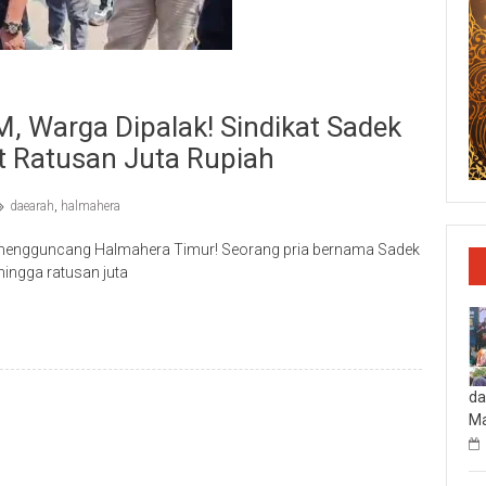
 Warga Dipalak! Sindikat Sadek
 Ratusan Juta Rupiah
daearah
,
halmahera
 mengguncang Halmahera Timur! Seorang pria bernama Sadek
ingga ratusan juta
da
Ma