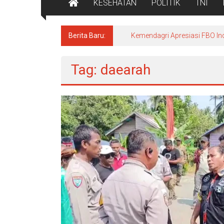
KESEHATAN
POLITIK
TNI
Berita Baru:
Kemendagri Apresiasi FBO In
Tag: daearah