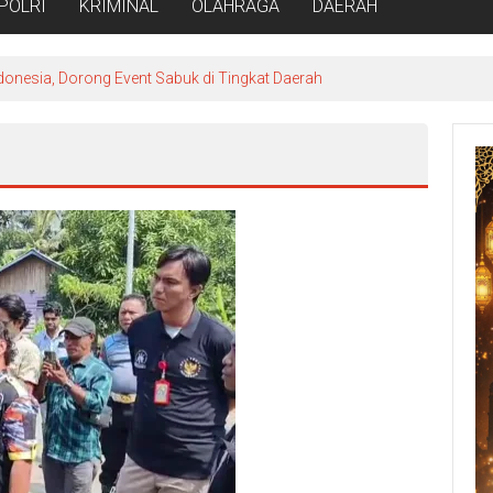
POLRI
KRIMINAL
OLAHRAGA
DAERAH
donesia, Dorong Event Sabuk di Tingkat Daerah