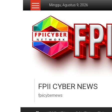
Lompat
Minggu, Agustus 9, 2026
ke
konten
FPII CYBER NEWS
fpiicybernews