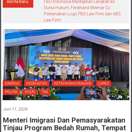
Berita Baru:
FBO Indonesia Mantapkan Langkah ke
Dunia Hukum, Ferdinand Weimar DJ
Perkenalkan Logo FBO Law Firm dan ABS
Law Firm
DAERAH
KESEHATAN
KETAHANAN PANGAN
LAPAS
POLITIK
POLRI
TNI
Juni 11, 2026
Menteri Imigrasi Dan Pemasyarakatan
Tinjau Program Bedah Rumah, Tempat