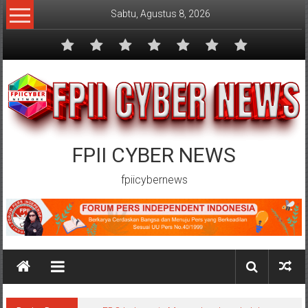
Lompat
Sabtu, Agustus 8, 2026
ke
konten
FPII CYBER NEWS
fpiicybernews