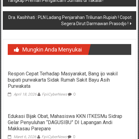
Tangkap Preman Pengancam Jurnalis di Takalar!
pos
Dra. Kasihhati : PLN Ladang Penjarahan Triliunan Rupiah ! Copot
Segera Dirut Darmawan Prasodjo !
Mungkin Anda Menyukai
Respon Cepat Terhadap Masyarakat, Bang ijo wakil
bupati purwakarta Sidak Rumah Sakit Bayu Asih
Purwakata
April 18, 2026
FpiiCyberNews
0
Edukasi Bijak Obat, Mahasiswa KKN ITKESMu Sidrap
Gelar Penyuluhan “DAGUSIBU” DI Lapangan Andi
Makkasau Parepare
Maret 6, 2026
FpiiCyberNews
0