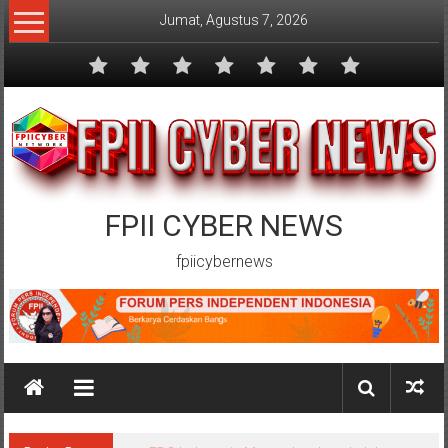
Lompat
Jumat, Agustus 7, 2026
ke
konten
FPII CYBER NEWS
fpiicybernews