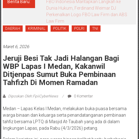
Berita Baru:
FBO Indonesia Mantapkan Langkah ke
Dunia Hukum, Ferdinand Weimar DJ
Perkenalkan Logo FBO Law Firm dan ABS
Law Firm
DAERAH
KRIMINAL
POLITIK
POLRI
TNI
Maret 6, 2026
Jeruji Besi Tak Jadi Halangan Bagi
WBP Lapas I Medan, Kakanwil
Ditjenpas Sumut Buka Pembinaan
Tahfizh Di Momen Ramadan
Diposkan Oleh:FpiiCyberNews
0 Komentar
Medan – Lapas Kelas I Medan, melakukan buka puasa bersama
warga binaan dan keluarga serta penandatanganan pembinaan
tahfiz bersama LPTQ di Masjid At-Taubah yang ada di dalam
lingkungan Lapas, pada Rabu (4/3/2026) petang.