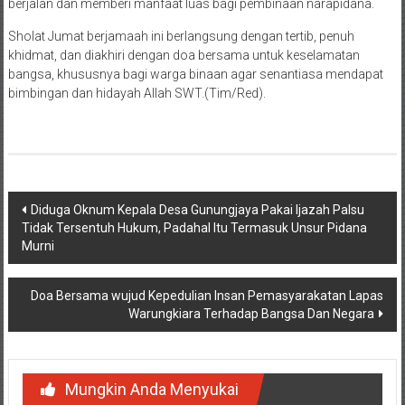
berjalan dan memberi manfaat luas bagi pembinaan narapidana.
Sholat Jumat berjamaah ini berlangsung dengan tertib, penuh
khidmat, dan diakhiri dengan doa bersama untuk keselamatan
bangsa, khususnya bagi warga binaan agar senantiasa mendapat
bimbingan dan hidayah Allah SWT.(Tim/Red).
Navigasi
Diduga Oknum Kepala Desa Gunungjaya Pakai Ijazah Palsu
Tidak Tersentuh Hukum, Padahal Itu Termasuk Unsur Pidana
pos
Murni
Doa Bersama wujud Kepedulian Insan Pemasyarakatan Lapas
Warungkiara Terhadap Bangsa Dan Negara
Mungkin Anda Menyukai