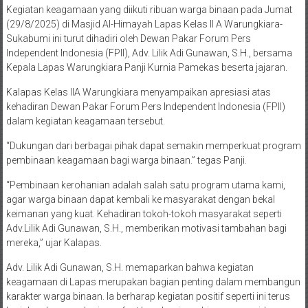
Kegiatan keagamaan yang diikuti ribuan warga binaan pada Jumat
(29/8/2025) di Masjid Al-Himayah Lapas Kelas II A Warungkiara-
Sukabumi ini turut dihadiri oleh Dewan Pakar Forum Pers
Independent Indonesia (FPII), Adv. Lilik Adi Gunawan, S.H., bersama
Kepala Lapas Warungkiara Panji Kurnia Pamekas beserta jajaran.
Kalapas Kelas IIA Warungkiara menyampaikan apresiasi atas
kehadiran Dewan Pakar Forum Pers Independent Indonesia (FPII)
dalam kegiatan keagamaan tersebut.
“Dukungan dari berbagai pihak dapat semakin memperkuat program
pembinaan keagamaan bagi warga binaan.” tegas Panji.
“Pembinaan kerohanian adalah salah satu program utama kami,
agar warga binaan dapat kembali ke masyarakat dengan bekal
keimanan yang kuat. Kehadiran tokoh-tokoh masyarakat seperti
Adv.Lilik Adi Gunawan, S.H., memberikan motivasi tambahan bagi
mereka,” ujar Kalapas.
Adv. Lilik Adi Gunawan, S.H. memaparkan bahwa kegiatan
keagamaan di Lapas merupakan bagian penting dalam membangun
karakter warga binaan. Ia berharap kegiatan positif seperti ini terus