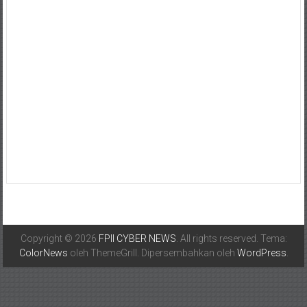
Copyright © 2026
FPII CYBER NEWS
. All rights reserved. Tema:
ColorNews
oleh ThemeGrill. Dipersembahkan oleh
WordPress
.