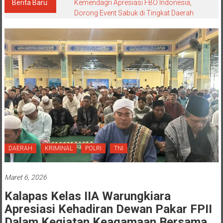
Berita Baru:
Kemendagri Apresiasi FBO Indonesia,
Dorong Event Sabuk di Tingkat Daerah
DAERAH
KRIMINAL
POLRI
TNI
Maret 6, 2026
Kalapas Kelas IIA Warungkiara
Apresiasi Kehadiran Dewan Pakar FPII
Dalam Kegiatan Keagamaan Bersama