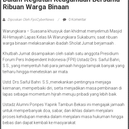
Ribuan Warga Binaan
Diposkan Oleh:FpiiCyberNews
0 Komentar
Warungkiara – Suasana khusyuk dan khidmat menyelimuti Masjid
Al-Himayah Lapas Kelas IIA Warungkiara Sukabumi, saat ribuan
warga binaan melaksanakan ibadah Sholat Jumat berjamaah .
Khutbah Jumat disampaikan oleh salah satu anggota Presidium
Forum Pers Independent Indonesia (FPII) Ustadz Drs. Saiful Bahri,
S.S., yang menyentuh hati para jamaah hingga tampak banyak yang
terharu hingga meneteskan air mata.
Ustd. Drs.Saiful Bahri. S.S.,menekankan pentingnya menjaga
keimanan, memperbaiki diri, serta menjadikan masa pembinaan di
lapas sebagai momentum hijrah menuju pribadi yang lebih baik.
Ustadz Alumni Ponpes Yapink Tambun Bekasi ini mengajak jamaah
untuk memperbanyak doa, sabar, dan ikhlas dalam menjalani
proses kehidupan mereka dalam menjalani masa hukuman hingga
bebas dan dapat kembali ke masyarakat.