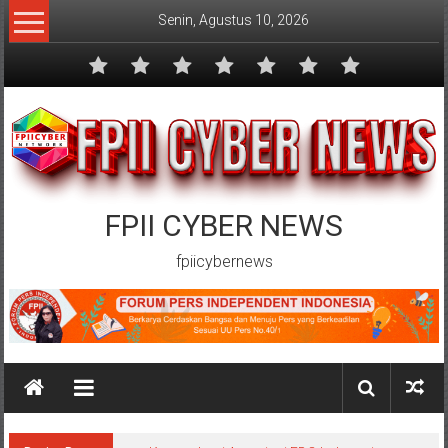
Lompat
Senin, Agustus 10, 2026
ke
konten
FPII CYBER NEWS
fpiicybernews