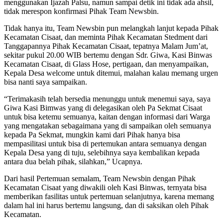
menggunakan Ijazah Palsu, namun sampai detik ini tidak ada ahsil,
tidak merespon konfirmasi Pihak Team Newsbin.
Tidak hanya itu, Team Newsbin pun melangkah lanjut kepada Pihak
Kecamatan Cisaat, dan meminta Pihak Kecamatan Stedment dari
Tanggapannya Pihak Kecamatan Cisaat, tepatnya Malam Jum’at,
sekitar pukul 20.00 WIB bertemu dengan Sdr. Giwa, Kasi Binwas
Kecamatan Cisaat, di Glass Hose, pertigaan, dan menyampaikan,
Kepala Desa welcome untuk ditemui, malahan kalau memang urgen
bisa nanti saya sampaikan.
“Terimakasih telah bersedia menunggu untuk menemui saya, saya
Giwa Kasi Bimwas yang di delegasikan oleh Pa Sekmat Cisaat
untuk bisa ketemu semuanya, kaitan dengan informasi dari Warga
yang mengatakan sebagaimana yang di sampaikan oleh semuanya
kepada Pa Sekmat, mungkin kami dari Pihak hanya bisa
mempasilitasi untuk bisa di pertemukan antara semuanya dengan
Kepala Desa yang di tuju, selebihnya saya kembalikan kepada
antara dua belah pihak, silahkan,” Ucapnya.
Dari hasil Pertemuan semalam, Team Newsbin dengan Pihak
Kecamatan Cisaat yang diwakili oleh Kasi Binwas, ternyata bisa
memberikan fasilitas untuk pertemuan selanjutnya, karena memang
dalam hal ini harus bertemu langsung, dan di saksikan oleh Pihak
Kecamatan.