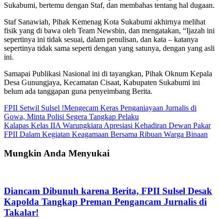
Sukabumi, bertemu dengan Staf, dan membahas tentang hal dugaan.
Staf Sanawiah, Pihak Kemenag Kota Sukabumi akhirnya melihat
fisik yang di bawa oleh Team Newsbin, dan mengatakan, “Ijazah ini
sepertinya ini tidak sesuai, dalam penulisan, dan kata – katanya
sepertinya tidak sama seperti dengan yang satunya, dengan yang asli
ini.
Samapai Publikasi Nasional ini di tayangkan, Pihak Oknum Kepala
Desa Gunungjaya, Kecamatan Cisaat, Kabupaten Sukabumi ini
belum ada tanggapan guna penyeimbang Berita.
Navigasi
FPII Setwil Sulsel !Mengecam Keras Penganiayaan Jurnalis di
Gowa, Minta Polisi Segera Tangkap Pelaku
pos
Kalapas Kelas IIA Warungkiara Apresiasi Kehadiran Dewan Pakar
FPII Dalam Kegiatan Keagamaan Bersama Ribuan Warga Binaan
Mungkin Anda Menyukai
Diancam Dibunuh karena Berita, FPII Sulsel Desak
Kapolda Tangkap Preman Pengancam Jurnalis di
Takalar!