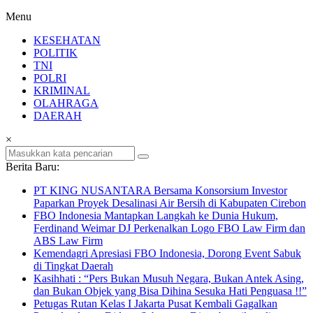
Menu
KESEHATAN
POLITIK
TNI
POLRI
KRIMINAL
OLAHRAGA
DAERAH
×
Berita Baru:
PT KING NUSANTARA Bersama Konsorsium Investor
Paparkan Proyek Desalinasi Air Bersih di Kabupaten Cirebon
FBO Indonesia Mantapkan Langkah ke Dunia Hukum,
Ferdinand Weimar DJ Perkenalkan Logo FBO Law Firm dan
ABS Law Firm
Kemendagri Apresiasi FBO Indonesia, Dorong Event Sabuk
di Tingkat Daerah
Kasihhati : “Pers Bukan Musuh Negara, Bukan Antek Asing,
dan Bukan Objek yang Bisa Dihina Sesuka Hati Penguasa !!”
Petugas Rutan Kelas I Jakarta Pusat Kembali Gagalkan