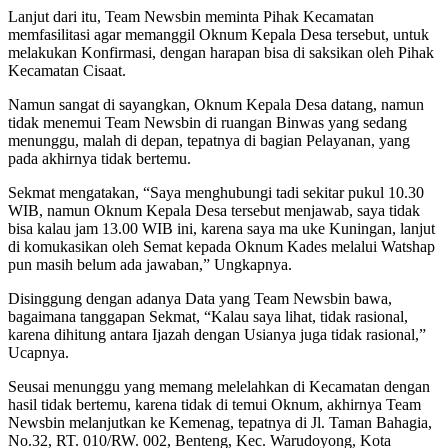
Lanjut dari itu, Team Newsbin meminta Pihak Kecamatan
memfasilitasi agar memanggil Oknum Kepala Desa tersebut, untuk
melakukan Konfirmasi, dengan harapan bisa di saksikan oleh Pihak
Kecamatan Cisaat.
Namun sangat di sayangkan, Oknum Kepala Desa datang, namun
tidak menemui Team Newsbin di ruangan Binwas yang sedang
menunggu, malah di depan, tepatnya di bagian Pelayanan, yang
pada akhirnya tidak bertemu.
Sekmat mengatakan, “Saya menghubungi tadi sekitar pukul 10.30
WIB, namun Oknum Kepala Desa tersebut menjawab, saya tidak
bisa kalau jam 13.00 WIB ini, karena saya ma uke Kuningan, lanjut
di komukasikan oleh Semat kepada Oknum Kades melalui Watshap
pun masih belum ada jawaban,” Ungkapnya.
Disinggung dengan adanya Data yang Team Newsbin bawa,
bagaimana tanggapan Sekmat, “Kalau saya lihat, tidak rasional,
karena dihitung antara Ijazah dengan Usianya juga tidak rasional,”
Ucapnya.
Seusai menunggu yang memang melelahkan di Kecamatan dengan
hasil tidak bertemu, karena tidak di temui Oknum, akhirnya Team
Newsbin melanjutkan ke Kemenag, tepatnya di Jl. Taman Bahagia,
No.32, RT. 010/RW. 002, Benteng, Kec. Warudoyong, Kota