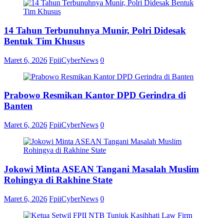
14 Tahun Terbunuhnya Munir, Polri Didesak
Bentuk Tim Khusus
Maret 6, 2026
FpiiCyberNews
0
Prabowo Resmikan Kantor DPD Gerindra di
Banten
Maret 6, 2026
FpiiCyberNews
0
Jokowi Minta ASEAN Tangani Masalah Muslim
Rohingya di Rakhine State
Maret 6, 2026
FpiiCyberNews
0