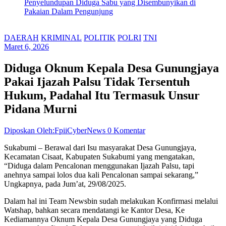
Penyelundupan Diduga Sabu yang Disembunyikan di
Pakaian Dalam Pengunjung
DAERAH
KRIMINAL
POLITIK
POLRI
TNI
Maret 6, 2026
Diduga Oknum Kepala Desa Gunungjaya
Pakai Ijazah Palsu Tidak Tersentuh
Hukum, Padahal Itu Termasuk Unsur
Pidana Murni
Diposkan Oleh:FpiiCyberNews
0 Komentar
Sukabumi – Berawal dari Isu masyarakat Desa Gunungjaya,
Kecamatan Cisaat, Kabupaten Sukabumi yang mengatakan,
“Diduga dalam Pencalonan menggunakan Ijazah Palsu, tapi
anehnya sampai lolos dua kali Pencalonan sampai sekarang,”
Ungkapnya, pada Jum’at, 29/08/2025.
Dalam hal ini Team Newsbin sudah melakukan Konfirmasi melalui
Watshap, bahkan secara mendatangi ke Kantor Desa, Ke
Kediamannya Oknum Kepala Desa Gunungjaya yang Diduga