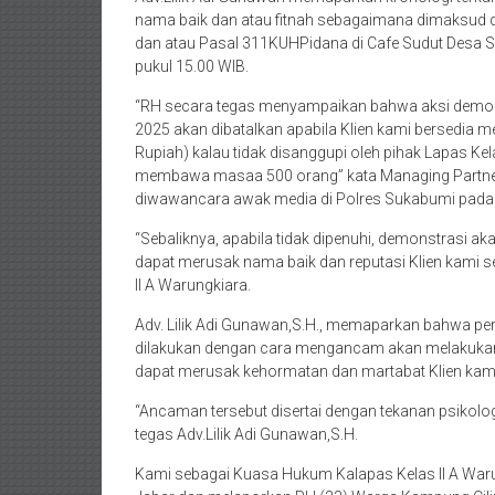
nama baik dan atau fitnah sebagaimana dimaksud 
dan atau Pasal 311KUHPidana di Cafe Sudut Desa S
pukul 15.00 WIB.
“RH secara tegas menyampaikan bahwa aksi demons
2025 akan dibatalkan apabila Klien kami bersedia 
Rupiah) kalau tidak disanggupi oleh pihak Lapas K
membawa masaa 500 orang” kata Managing Partner K
diwawancara awak media di Polres Sukabumi pada 
“Sebaliknya, apabila tidak dipenuhi, demonstrasi a
dapat merusak nama baik dan reputasi Klien kami s
II A Warungkiara.
Adv. Lilik Adi Gunawan,S.H., memaparkan bahwa p
dilakukan dengan cara mengancam akan melakukan
dapat merusak kehormatan dan martabat Klien kami,
“Ancaman tersebut disertai dengan tekanan psikolo
tegas Adv.Lilik Adi Gunawan,S.H.
Kami sebagai Kuasa Hukum Kalapas Kelas II A War