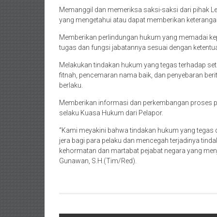
Memanggil dan memeriksa saksi-saksi dari pihak 
yang mengetahui atau dapat memberikan keterangan t
Memberikan perlindungan hukum yang memadai kepa
tugas dan fungsi jabatannya sesuai dengan ketent
Melakukan tindakan hukum yang tegas terhadap set
fitnah, pencemaran nama baik, dan penyebaran ber
berlaku.
Memberikan informasi dan perkembangan proses pen
selaku Kuasa Hukum dari Pelapor.
“Kami meyakini bahwa tindakan hukum yang tegas d
jera bagi para pelaku dan mencegah terjadinya tind
kehormatan dan martabat pejabat negara yang menja
Gunawan, S.H.(Tim/Red).