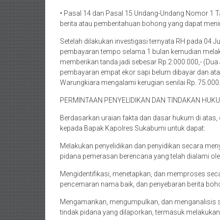
• Pasal 14 dan Pasal 15 Undang-Undang Nomor 1 T
berita atau pemberitahuan bohong yang dapat meni
Setelah dilakukan investigasi ternyata RH pada 04 
pembayaran tempo selama 1 bulan kemudian melak
memberikan tanda jadi sebesar Rp.2.000.000,- (Dua J
pembayaran empat ekor sapi belum dibayar dan at
Warungkiara mengalami kerugian senilai Rp. 75.000.
PERMINTAAN PENYELIDIKAN DAN TINDAKAN HUK
Berdasarkan uraian fakta dan dasar hukum di atas
kepada Bapak Kapolres Sukabumi untuk dapat:
Melakukan penyelidikan dan penyidikan secara meny
pidana pemerasan berencana yang telah dialami oleh
Mengidentifikasi, menetapkan, dan memproses secara
pencemaran nama baik, dan penyebaran berita boho
Mengamankan, mengumpulkan, dan menganalisis selu
tindak pidana yang dilaporkan, termasuk melakukan 