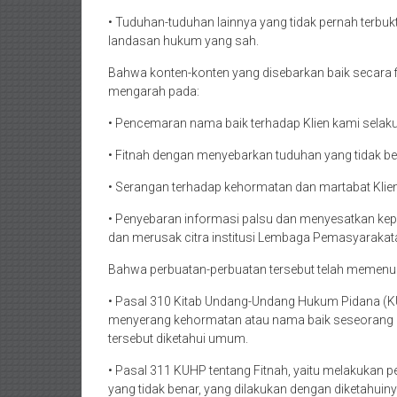
• Tuduhan-tuduhan lainnya yang tidak pernah terbuk
landasan hukum yang sah.
Bahwa konten-konten yang disebarkan baik secara fis
mengarah pada:
• Pencemaran nama baik terhadap Klien kami selaku
• Fitnah dengan menyebarkan tuduhan yang tidak be
• Serangan terhadap kehormatan dan martabat Klien 
• Penyebaran informasi palsu dan menyesatkan ke
dan merusak citra institusi Lembaga Pemasyarakat
Bahwa perbuatan-perbuatan tersebut telah memenuh
• Pasal 310 Kitab Undang-Undang Hukum Pidana (K
menyerang kehormatan atau nama baik seseorang 
tersebut diketahui umum.
• Pasal 311 KUHP tentang Fitnah, yaitu melakukan
yang tidak benar, yang dilakukan dengan diketahuiny