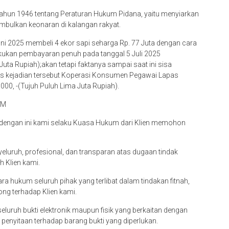
ahun 1946 tentang Peraturan Hukum Pidana, yaitu menyiarkan
mbulkan keonaran di kalangan rakyat.
Juni 2025 membeli 4 ekor sapi seharga Rp. 77 Juta dengan cara
ukan pembayaran penuh pada tanggal 5 Juli 2025
uta Rupiah);akan tetapi faktanya sampai saat ini sisa
as kejadian tersebut Koperasi Konsumen Pegawai Lapas
000, -(Tujuh Puluh Lima Juta Rupiah).
UM
, dengan ini kami selaku Kuasa Hukum dari Klien memohon
eluruh, profesional, dan transparan atas dugaan tindak
 Klien kami.
 hukum seluruh pihak yang terlibat dalam tindakan fitnah,
ng terhadap Klien kami.
ruh bukti elektronik maupun fisik yang berkaitan dengan
penyitaan terhadap barang bukti yang diperlukan.