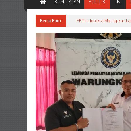
KESEHATAN
POLITIK
TNI
Berita Baru:
FBO Indonesia Mantapkan La