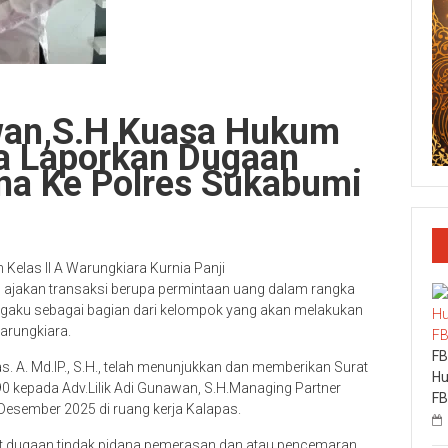
awan,S.H Kuasa Hukum
a Laporkan Dugaan
a Ke Polres Sukabumi
las II A Warungkiara Kurnia Panji
 ajakan transaksi berupa permintaan uang dalam rangka
ngaku sebagai bagian dari kelompok yang akan melakukan
arungkiara.
FB
s. A. Md.IP., S.H., telah menunjukkan dan memberikan Surat
Hu
 kepada Adv.Lilik Adi Gunawan, S.H.Managing Partner
FB
Desember 2025 di ruang kerja Kalapas.
it dugaan tindak pidana pemerasan dan atau pencemaran