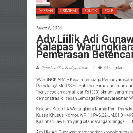
DAERAH
KRIMINAL
POLITIK
POLRI
Maret 6, 2026
Adv.Liilik Adi Gun
Kalapas Warungkiar
Pemerasan Betencan
Diposkan Oleh:FpiiCyberNews
0 Komentar
WARUNGKIARA – Kepala Lembaga Pemasyarakatan Ke
Pamekas,A.Md.IP.S.H.,telah menerima ancaman dan
“penyelesaian damai” dari RH (33) oknum yang me
demonstrasi di depan Lembaga Pemasyarakatan W
Kalapas Kelas II A Warungkiara Kurnia Panji Pameka
Kuasa Khusus Nomor. WP. 11.PAS.22-UM.01.01-4990
Kasihhati Law Firm yang ditandatangani tanggal 11 
Adv.Lilik Adi Gunawan memaparkan kronologi terka