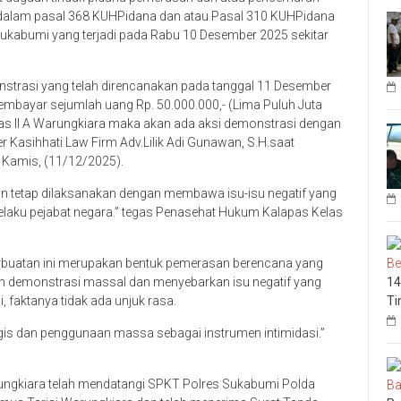
dalam pasal 368 KUHPidana dan atau Pasal 310 KUHPidana
ukabumi yang terjadi pada Rabu 10 Desember 2025 sekitar
trasi yang telah direncanakan pada tanggal 11 Desember
membayar sejumlah uang Rp. 50.000.000,- (Lima Puluh Juta
elas II A Warungkiara maka akan ada aksi demonstrasi dengan
asihhati Law Firm Adv.Lilik Adi Gunawan, S.H.saat
Kamis, (11/12/2025).
kan tetap dilaksanakan dengan membawa isu-isu negatif yang
elaku pejabat negara.” tegas Penasehat Hukum Kalapas Kelas
erbuatan ini merupakan bentuk pemerasan berencana yang
 demonstrasi massal dan menyebarkan isu negatif yang
14
 faktanya tidak ada unjuk rasa.
Ti
gis dan penggunaan massa sebagai instrumen intimidasi.”
ungkiara telah mendatangi SPKT Polres Sukabumi Polda