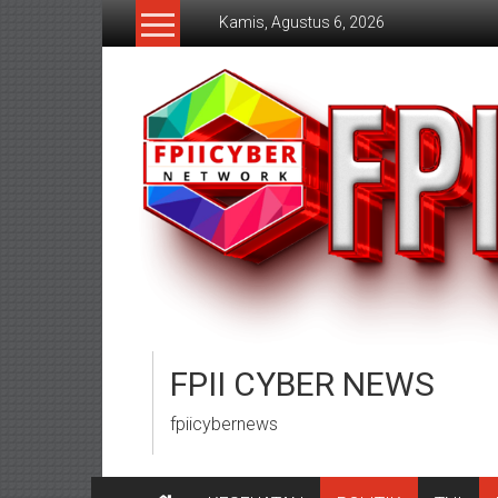
Lompat
Kamis, Agustus 6, 2026
ke
konten
FPII CYBER NEWS
fpiicybernews