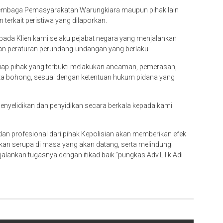
Lembaga Pemasyarakatan Warungkiara maupun pihak lain
erkait peristiwa yang dilaporkan.
da Klien kami selaku pejabat negara yang menjalankan
uan peraturan perundang-undangan yang berlaku.
iap pihak yang terbukti melakukan ancaman, pemerasan,
ita bohong, sesuai dengan ketentuan hukum pidana yang
yelidikan dan penyidikan secara berkala kepada kami
an profesional dari pihak Kepolisian akan memberikan efek
akan serupa di masa yang akan datang, serta melindungi
lankan tugasnya dengan itikad baik.”pungkas Adv.Lilik Adi