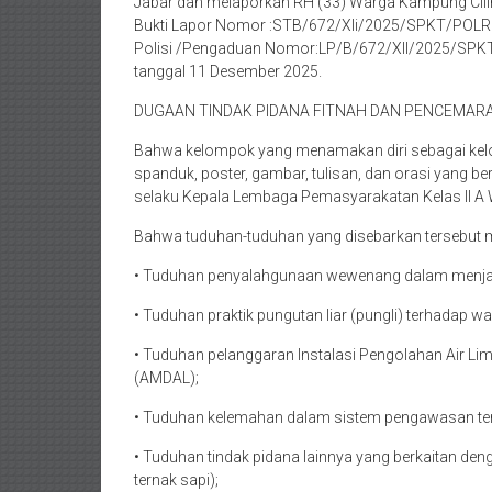
Jabar dan melaporkan RH (33) Warga Kampung Cili
Bukti Lapor Nomor :STB/672/XIi/2025/SPKT/POL
Polisi /Pengaduan Nomor:LP/B/672/XII/2025/SP
tanggal 11 Desember 2025.
DUGAAN TINDAK PIDANA FITNAH DAN PENCEMAR
Bahwa kelompok yang menamakan diri sebagai kel
spanduk, poster, gambar, tulisan, dan orasi yang be
selaku Kepala Lembaga Pemasyarakatan Kelas II A 
Bahwa tuduhan-tuduhan yang disebarkan tersebut me
• Tuduhan penyalahgunaan wewenang dalam menjal
• Tuduhan praktik pungutan liar (pungli) terhadap wa
• Tuduhan pelanggaran Instalasi Pengolahan Air L
(AMDAL);
• Tuduhan kelemahan dalam sistem pengawasan te
• Tuduhan tindak pidana lainnya yang berkaitan den
ternak sapi);