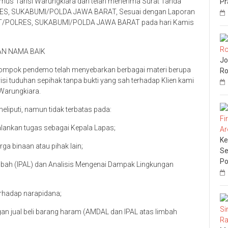
mus Tarisi Warungkiara dan telah menerima Surat Tanda
Pr
RES, SUKABUMI/POLDA JAWA BARAT, Sesuai dengan Laporan
KT/POLRES, SUKABUMI/POLDA JAWA BARAT pada hari Kamis
AN NAMA BAIK
Jo
ompok pendemo telah menyebarkan berbagai materi berupa
Ro
risi tuduhan sepihak tanpa bukti yang sah terhadap Klien kami
Warungkiara.
liputi, namun tidak terbatas pada:
ankan tugas sebagai Kepala Lapas;
Ke
rga binaan atau pihak lain;
Se
Po
imbah (IPAL) dan Analisis Mengenai Dampak Lingkungan
rhadap narapidana;
gan jual beli barang haram (AMDAL dan IPAL atas limbah