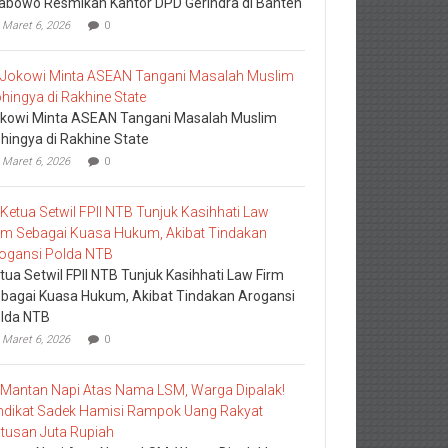
abowo Resmikan Kantor DPD Gerindra di Banten
Maret 6, 2026
0
kowi Minta ASEAN Tangani Masalah Muslim
hingya di Rakhine State
Maret 6, 2026
0
tua Setwil FPII NTB Tunjuk Kasihhati Law Firm
bagai Kuasa Hukum, Akibat Tindakan Arogansi
lda NTB
Maret 6, 2026
0