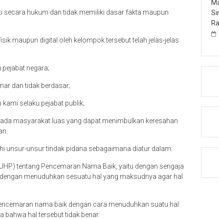
Ma
ti secara hukum dan tidak memiliki dasar fakta maupun
Si
Ra
ik maupun digital oleh kelompok tersebut telah jelas-jelas
 pejabat negara;
nar dan tidak berdasar;
kami selaku pejabat publik;
pada masyarakat luas yang dapat menimbulkan keresahan
an.
i unsur-unsur tindak pidana sebagaimana diatur dalam:
UHP) tentang Pencemaran Nama Baik, yaitu dengan sengaja
dengan menuduhkan sesuatu hal yang maksudnya agar hal
 pencemaran nama baik dengan cara menuduhkan suatu hal
a bahwa hal tersebut tidak benar.