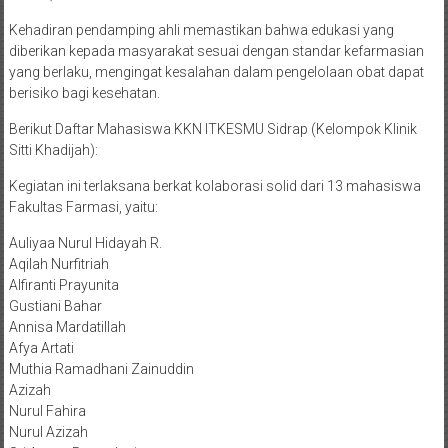
​Kehadiran pendamping ahli memastikan bahwa edukasi yang
diberikan kepada masyarakat sesuai dengan standar kefarmasian
yang berlaku, mengingat kesalahan dalam pengelolaan obat dapat
berisiko bagi kesehatan.
Berikut Daftar Mahasiswa KKN ITKESMU Sidrap (Kelompok Klinik
Sitti Khadijah):
​Kegiatan ini terlaksana berkat kolaborasi solid dari 13 mahasiswa
Fakultas Farmasi, yaitu:
​Auliyaa Nurul Hidayah R.
​Aqilah Nurfitriah
​Alfiranti Prayunita
​Gustiani Bahar
​Annisa Mardatillah
​Afya Artati
​Muthia Ramadhani Zainuddin
​Azizah
​Nurul Fahira
​Nurul Azizah