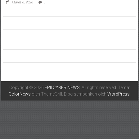
Maret 6, 2026
0
Copyright © 2026
FPII CYBER NEWS
. All rights reserved. Tema:
ColorNews
oleh ThemeGrill. Dipersembahkan oleh
WordPress
.