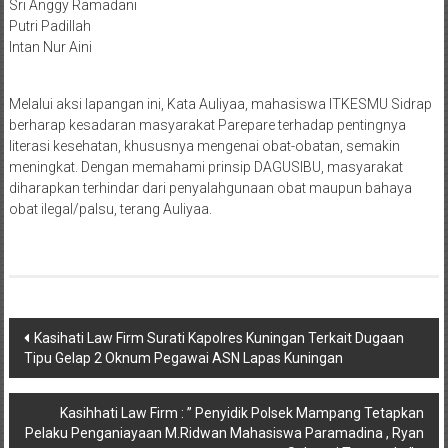
​Sri Anggy Ramadani
​Putri Padillah
​Intan Nur Aini
Melalui aksi lapangan ini, Kata Auliyaa, mahasiswa ITKESMU Sidrap
berharap kesadaran masyarakat Parepare terhadap pentingnya
literasi kesehatan, khususnya mengenai obat-obatan, semakin
meningkat. Dengan memahami prinsip DAGUSIBU, masyarakat
diharapkan terhindar dari penyalahgunaan obat maupun bahaya
obat ilegal/palsu, terang Auliyaa.
Navigasi
Kasihati Law Firm Surati Kapolres Kuningan Terkait Dugaan
Tipu Gelap 2 Oknum Pegawai ASN Lapas Kuningan
pos
Kasihhati Law Firm : ” Penyidik Polsek Mampang Tetapkan
Pelaku Penganiayaan M.Ridwan Mahasiswa Paramadina , Ryan