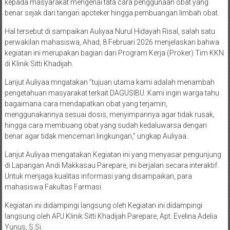
kepada masyarakat mengenai tata cara penggunaan obat yang
benar sejak dari tangan apoteker hingga pembuangan limbah obat.
Hal tersebut di sampaikan Auliyaa Nurul Hidayah Risal, salah satu
perwakilan mahasiswa, Ahad, 8 Februari 2026 menjelaskan bahwa
kegiatan ini merupakan bagian dari Program Kerja (Proker) Tim KKN
di Klinik Sitti Khadijah.
Lanjut Auliyaa mngatakan ​”tujuan utama kami adalah menambah
pengetahuan masyarakat terkait DAGUSIBU. Kami ingin warga tahu
bagaimana cara mendapatkan obat yang terjamin,
menggunakannya sesuai dosis, menyimpannya agar tidak rusak,
hingga cara membuang obat yang sudah kedaluwarsa dengan
benar agar tidak mencemari lingkungan,” ungkap Auliyaa.
Lanjut Auliyaa mengatakan Kegiatan ini yang menyasar pengunjung
di Lapangan Andi Makkasau Parepare, ini berjalan secara interaktif.
Untuk menjaga kualitas informasi yang disampaikan, para
mahasiswa Fakultas Farmasi.
Kegiatan ini didampingi langsung oleh Kegiatan ini didampingi
langsung oleh APJ Klinik Sitti Khadijah Parepare, Apt. Evelina Adelia
Yunus, S.Si.