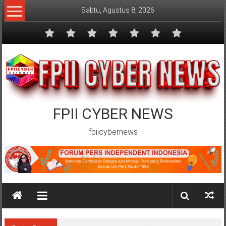
Lompat
Sabtu, Agustus 8, 2026
ke
konten
FPII CYBER NEWS
fpiicybernews