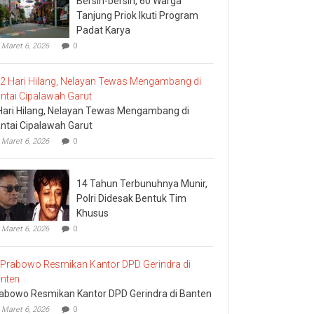
Bersih-bersih, 60 Warga
Tanjung Priok Ikuti Program
Padat Karya
Maret 6, 2026
0
Hari Hilang, Nelayan Tewas Mengambang di
ntai Cipalawah Garut
Maret 6, 2026
0
14 Tahun Terbunuhnya Munir,
Polri Didesak Bentuk Tim
Khusus
Maret 6, 2026
0
abowo Resmikan Kantor DPD Gerindra di Banten
Maret 6, 2026
0