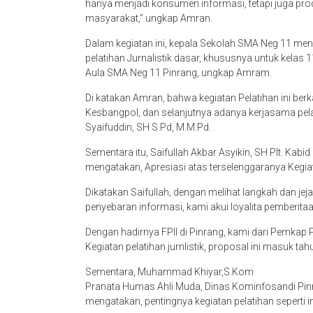
hanya menjadi konsumen informasi, tetapi juga pro
masyarakat,” ungkap Amran.
Dalam kegiatan ini, kepala Sekolah SMA Neg 11 me
pelatihan Jurnalistik dasar, khususnya untuk kelas 1
Aula SMA Neg 11 Pinrang, ungkap Amram.
Di katakan Amran, bahwa kegiatan Pelatihan ini ber
Kesbangpol, dan selanjutnya adanya kerjasama pe
Syaifuddin, SH S.Pd, M.M.Pd.
Sementara itu, Saifullah Akbar Asyikin, SH Plt. K
mengatakan, Apresiasi atas terselenggaranya Kegiata
Dikatakan Saifullah, dengan melihat langkah dan jeja
penyebaran informasi, kami akui loyalita pemberit
Dengan hadirnya FPII di Pinrang, kami dari Pemkap
Kegiatan pelatihan jurnlistik, proposal ini masuk tahu
Sementara, Muhammad Khiyar,S.Kom
Pranata Humas Ahli Muda, Dinas Kominfosandi Pinra
mengatakan, pentingnya kegiatan pelatihan seperti in