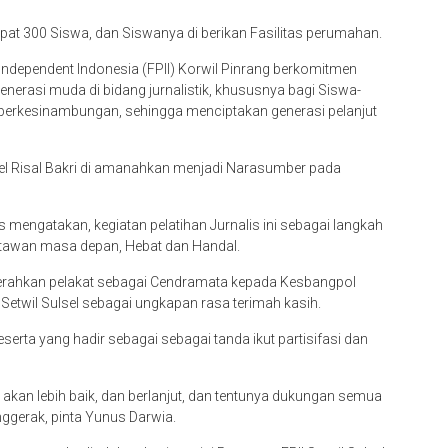
apat 300 Siswa, dan Siswanya di berikan Fasilitas perumahan.
ndependent Indonesia (FPII) Korwil Pinrang berkomitmen
erasi muda di bidang jurnalistik, khususnya bagi Siswa-
at berkesinambungan, sehingga menciptakan generasi pelanjut
Sulsel Risal Bakri di amanahkan menjadi Narasumber pada
 mengatakan, kegiatan pelatihan Jurnalis ini sebagai langkah
rtawan masa depan, Hebat dan Handal.
 serahkan pelakat sebagai Cendramata kepada Kesbangpol
Setwil Sulsel sebagai ungkapan rasa terimah kasih.
eserta yang hadir sebagai sebagai tanda ikut partisifasi dan
akan lebih baik, dan berlanjut, dan tentunya dukungan semua
ggerak, pinta Yunus Darwia.