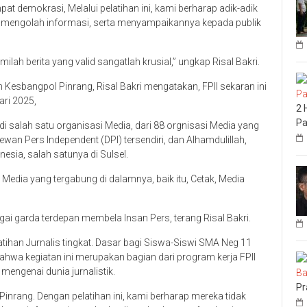
mpat demokrasi, Melalui pelatihan ini, kami berharap adik-adik
an mengolah informasi, serta menyampaikannya kepada publik
ah berita yang valid sangatlah krusial,” ungkap Risal Bakri.
 Kesbangpol Pinrang, Risal Bakri mengatakan, FPII sekaran ini
ari 2025,
2 
Pa
 di salah satu organisasi Media, dari 88 orgnisasi Media yang
wan Pers Independent (DPI) tersendiri, dan Alhamdulillah,
nesia, salah satunya di Sulsel.
 Media yang tergabung di dalamnya, baik itu, Cetak, Media
gai garda terdepan membela Insan Pers, terang Risal Bakri.
atihan Jurnalis tingkat. Dasar bagi Siswa-Siswi SMA Neg 11
a kegiatan ini merupakan bagian dari program kerja FPII
engenai dunia jurnalistik.
Pr
Pinrang. Dengan pelatihan ini, kami berharap mereka tidak