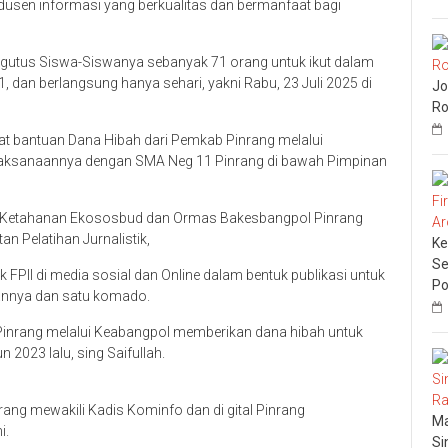
dusen informasi yang berkualitas dan bermanfaat bagi
ngutus Siswa-Siswanya sebanyak 71 orang untuk ikut dalam
1, dan berlangsung hanya sehari, yakni Rabu, 23 Juli 2025 di
Jo
Ro
kat bantuan Dana Hibah dari Pemkab Pinrang melalui
laksanaannya dengan SMA Neg 11 Pinrang di bawah Pimpinan
abid Ketahanan Ekososbud dan Ormas Bakesbangpol Pinrang
n Pelatihan Jurnalistik,
Ke
Se
k FPII di media sosial dan Online dalam bentuk publikasi untuk
Po
aannya dan satu komado.
 Pinrang melalui Keabangpol memberikan dana hibah untuk
n 2023 lalu, sing Saifullah.
ng mewakili Kadis Kominfo dan di gital Pinrang
Ma
i.
Si