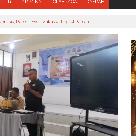
POLRI
KRIMINAL
OLAHRAGA
DAERAH
donesia, Dorong Event Sabuk di Tingkat Daerah