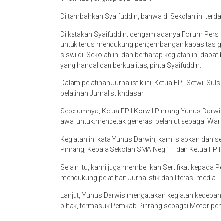
Di tambahkan Syaifuddin, bahwa di Sekolah ini terd
Di katakan Syaifuddin, dengam adanya Forum Pers I
untuk terus mendukung pengembangan kapasitas gen
siswi di. Sekolah ini dan berharap kegiatan ini dap
yang handal dan berkualitas, pinta Syaifuddin.
Dalam pelatihan Jurnalistik ini, Ketua FPII.Setwil 
pelatihan Jurnalistikndasar.
Sebelumnya, Ketua FPII Korwil Pinrang Yunus Darwis
awal untuk.mencetak generasi pelanjut sebagai Wa
Kegiatan ini kata Yunus Darwin, kami siapkan dan
Pinrang, Kepala Sekolah SMA Neg 11 dan Ketua FPII 
Selain itu, kami juga memberikan Sertifikat kepada P
mendukung pelatihan Jurnalistik dan literasi media
Lanjut, Yunus Darwis mengatakan kegiatan kedepan 
pihak, termasuk Pemkab Pinrang sebagai Motor pen