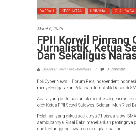
DAERAH
KESEHATAN
KRIMINAL
OLAHRAGA
Maret 6, 2026
FPII Korwil Pinrang 
Jurnalistik, Ketua S
Dan Sekaligus Nara
Diposkan Oleh:FpiiCyberNews
0 Komentar
Fpii Cyber News – Forum Pers Independent Indonesia
menyelenggarakan Pelatihan Jurnalistik Dasar di SM
Acara yang bertujuan untuk membekali generasi muda
oleh Ketua FPII Setwil Sulawesi Selatan, Muh Risal Ba
Pelatihan yang diikuti sedikitnya 71 siswa-siswi SM
sambutannya, Risal Bakri menekankan pentingnya p
dan bertanggung jawab di era digital saat ini.