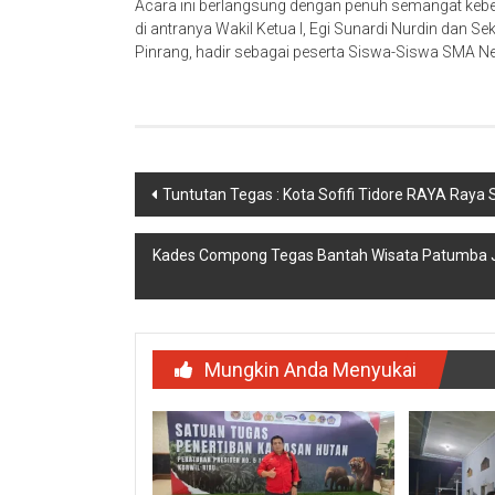
Acara ini berlangsung dengan penuh semangat kebers
di antranya Wakil Ketua I, Egi Sunardi Nurdin dan S
Pinrang, hadir sebagai peserta Siswa-Siswa SMA Ne
Navigasi
Tuntutan Tegas : Kota Sofifi Tidore RAYA Raya Se
pos
Kades Compong Tegas Bantah Wisata Patumba J
Mungkin Anda Menyukai