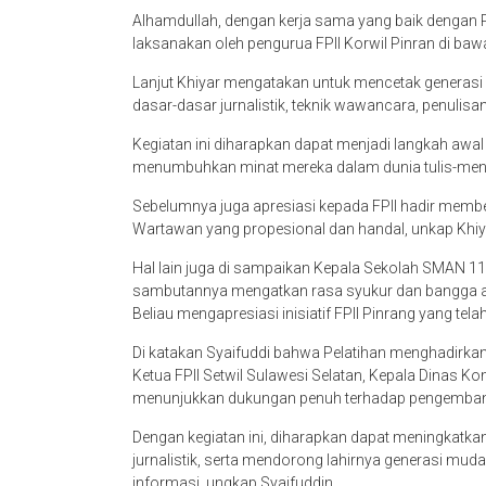
Alhamdullah, dengan kerja sama yang baik dengan Pe
laksanakan oleh pengurua FPII Korwil Pinran di b
Lanjut Khiyar mengatakan untuk mencetak generasi 
dasar-dasar jurnalistik, teknik wawancara, penulisan
Kegiatan ini diharapkan dapat menjadi langkah awal 
menumbuhkan minat mereka dalam dunia tulis-menul
Sebelumnya juga apresiasi kepada FPII hadir memb
Wartawan yang propesional dan handal, unkap Khiy
Hal lain juga di sampaikan Kepala Sekolah SMAN 11 
sambutannya mengatkan rasa syukur dan bangga ata
Beliau mengapresiasi inisiatif FPII Pinrang yang te
Di katakan Syaifuddi bahwa Pelatihan menghadirkan 
Ketua FPII Setwil Sulawesi Selatan, Kepala Dinas 
menunjukkan dukungan penuh terhadap pengembangan 
Dengan kegiatan ini, diharapkan dapat meningkat
jurnalistik, serta mendorong lahirnya generasi mu
informasi, ungkap Syaifuddin.