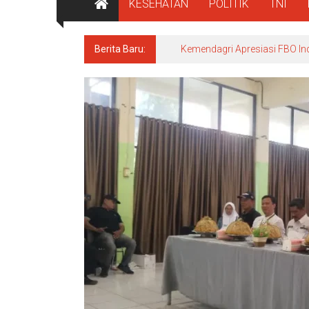
KESEHATAN
POLITIK
TNI
Berita Baru:
Kemendagri Apresiasi FBO In