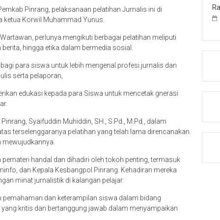
Ra
mkab Pinrang, pelaksanaan pelatihan Jurnalis ini di
awa ketua Korwil Muhammad Yunus.
Wartawan, perlunya mengikuti berbagai pelatihan meliputi
 berita, hingga etika dalam bermedia sosial.
bagi para siswa untuk lebih mengenal profesi jurnalis dan
is serta pelaporan,
erikan edukasi kepada para Siswa untuk mencetak gnerasi
ar.
Pinrang, Syaifuddin Muhiddin, SH., S.Pd., M.Pd., dalam
s terselenggaranya pelatihan yang telah lama direncanakan.
lah mewujudkannya.
pemateri handal dan dihadiri oleh tokoh penting, termasuk
Kominfo, dan Kepala Kesbangpol Pinrang. Kehadiran mereka
minat jurnalistik di kalangan pelajar.
kan pemahaman dan keterampilan siswa dalam bidang
da yang kritis dan bertanggung jawab dalam menyampaikan