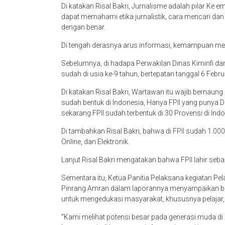
Di katakan Risal Bakri, Jurnalisme adalah pilar Ke e
dapat memahami etika jurnalistik, cara mencari d
dengan benar.
Di tengah derasnya arus informasi, kemampuan memil
Sebelumnya, di hadapa Perwakilan Dinas Kiminfi dan
sudah di usia ke-9 tahun, bertepatan tanggal 6 Febru
Di katakan Risal Bakri, Wartawan itu wajib bernaung
sudah bentuk di Indonesia, Hanya FPII yang punya De
sekarang FPII sudah terbentuk di 30 Provensi di Indo
Di tambahkan Risal Bakri, bahwa di FPII sudah 1.000
Online, dan Elektronik.
Lanjut Risal Bakri mengatakan bahwa FPII lahir seba
Sementara itu, Ketua Panitia Pelaksana kegiatan Pel
Pinrang Amran dalam laporannya menyampaikan bahw
untuk mengedukasi masyarakat, khususnya pelajar, m
“Kami melihat potensi besar pada generasi muda di 