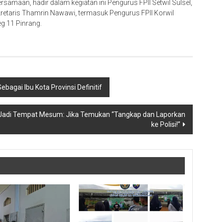
amaan, hadir dalam kegiatan ini Pengurus FPII Setwil Sulsel,
ekretaris Thamrin Nawawi, termasuk Pengurus FPII Korwil
g 11 Pinrang.
bagai Ibu Kota Provinsi Definitif
adi Tempat Mesum: Jika Temukan “Tangkap dan Laporkan
ke Polisi!”