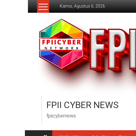
Lompat
Kamis, Agustus 6, 2026
ke
konten
FPII CYBER NEWS
fpiicybernews