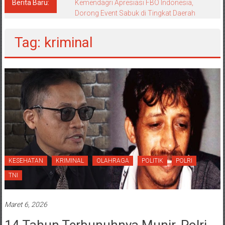
Berita Baru:
Kemendagri Apresiasi FBO Indonesia,
Dorong Event Sabuk di Tingkat Daerah
Tag: kriminal
KESEHATAN
KRIMINAL
OLAHRAGA
POLITIK
POLRI
TNI
Maret 6, 2026