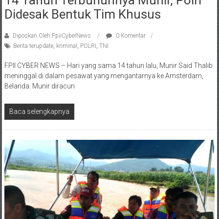
14 Tahun Terbunuhnya Munir, Polri
Didesak Bentuk Tim Khusus
Diposkan Oleh:FpiiCyberNews
0 Komentar
Berita terupdate
,
kriminal
,
POLRI
,
TNI
FPII CYBER NEWS – Hari yang sama 14 tahun lalu, Munir Said Thalib
meninggal di dalam pesawat yang mengantarnya ke Amsterdam,
Belanda. Munir diracun
Baca selengkapnya