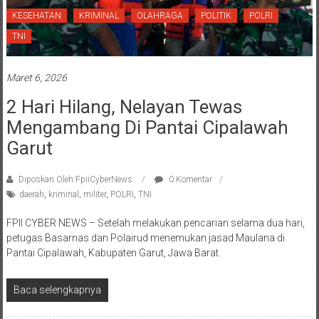
KESEHATAN
KRIMINAL
OLAHRAGA
POLITIK
POLRI
TNI
Maret 6, 2026
2 Hari Hilang, Nelayan Tewas
Mengambang Di Pantai Cipalawah
Garut
Diposkan Oleh:FpiiCyberNews
0 Komentar
daerah
,
kriminal
,
militer
,
POLRI
,
TNI
FPII CYBER NEWS – Setelah melakukan pencarian selama dua hari,
petugas Basarnas dan Polairud menemukan jasad Maulana di
Pantai Cipalawah, Kabupaten Garut, Jawa Barat.
Baca selengkapnya