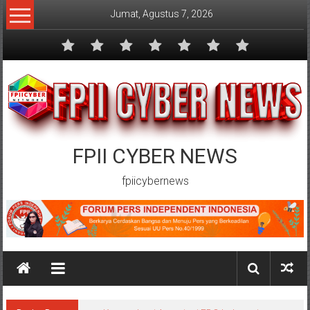
Lompat
Jumat, Agustus 7, 2026
ke
konten
FPII CYBER NEWS
fpiicybernews