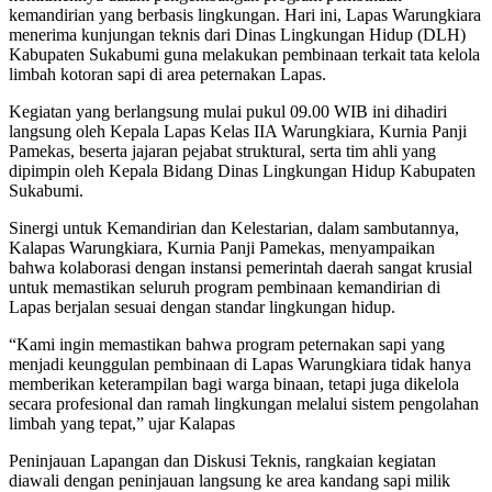
kemandirian yang berbasis lingkungan. Hari ini, Lapas Warungkiara
menerima kunjungan teknis dari Dinas Lingkungan Hidup (DLH)
Kabupaten Sukabumi guna melakukan pembinaan terkait tata kelola
limbah kotoran sapi di area peternakan Lapas.
Kegiatan yang berlangsung mulai pukul 09.00 WIB ini dihadiri
langsung oleh Kepala Lapas Kelas IIA Warungkiara, Kurnia Panji
Pamekas, beserta jajaran pejabat struktural, serta tim ahli yang
dipimpin oleh Kepala Bidang Dinas Lingkungan Hidup Kabupaten
Sukabumi.
Sinergi untuk Kemandirian dan Kelestarian, dalam sambutannya,
Kalapas Warungkiara, Kurnia Panji Pamekas, menyampaikan
bahwa kolaborasi dengan instansi pemerintah daerah sangat krusial
untuk memastikan seluruh program pembinaan kemandirian di
Lapas berjalan sesuai dengan standar lingkungan hidup.
“Kami ingin memastikan bahwa program peternakan sapi yang
menjadi keunggulan pembinaan di Lapas Warungkiara tidak hanya
memberikan keterampilan bagi warga binaan, tetapi juga dikelola
secara profesional dan ramah lingkungan melalui sistem pengolahan
limbah yang tepat,” ujar Kalapas
Peninjauan Lapangan dan Diskusi Teknis, rangkaian kegiatan
diawali dengan peninjauan langsung ke area kandang sapi milik