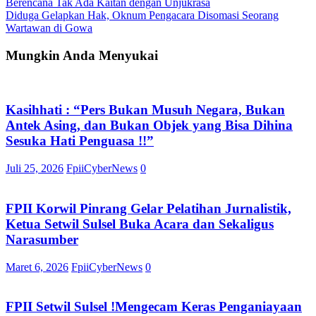
Berencana Tak Ada Kaitan dengan Unjukrasa
Diduga Gelapkan Hak, Oknum Pengacara Disomasi Seorang
Wartawan di Gowa
Mungkin Anda Menyukai
Kasihhati : “Pers Bukan Musuh Negara, Bukan
Antek Asing, dan Bukan Objek yang Bisa Dihina
Sesuka Hati Penguasa !!”
Juli 25, 2026
FpiiCyberNews
0
FPII Korwil Pinrang Gelar Pelatihan Jurnalistik,
Ketua Setwil Sulsel Buka Acara dan Sekaligus
Narasumber
Maret 6, 2026
FpiiCyberNews
0
FPII Setwil Sulsel !Mengecam Keras Penganiayaan