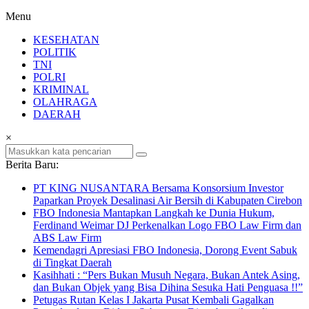
Menu
KESEHATAN
POLITIK
TNI
POLRI
KRIMINAL
OLAHRAGA
DAERAH
×
Berita Baru:
PT KING NUSANTARA Bersama Konsorsium Investor
Paparkan Proyek Desalinasi Air Bersih di Kabupaten Cirebon
FBO Indonesia Mantapkan Langkah ke Dunia Hukum,
Ferdinand Weimar DJ Perkenalkan Logo FBO Law Firm dan
ABS Law Firm
Kemendagri Apresiasi FBO Indonesia, Dorong Event Sabuk
di Tingkat Daerah
Kasihhati : “Pers Bukan Musuh Negara, Bukan Antek Asing,
dan Bukan Objek yang Bisa Dihina Sesuka Hati Penguasa !!”
Petugas Rutan Kelas I Jakarta Pusat Kembali Gagalkan