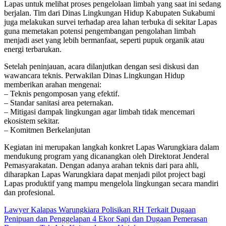
Lapas untuk melihat proses pengelolaan limbah yang saat ini sedang
berjalan. Tim dari Dinas Lingkungan Hidup Kabupaten Sukabumi
juga melakukan survei terhadap area lahan terbuka di sekitar Lapas
guna memetakan potensi pengembangan pengolahan limbah
menjadi aset yang lebih bermanfaat, seperti pupuk organik atau
energi terbarukan.
Setelah peninjauan, acara dilanjutkan dengan sesi diskusi dan
wawancara teknis. Perwakilan Dinas Lingkungan Hidup
memberikan arahan mengenai:
– Teknis pengomposan yang efektif.
– Standar sanitasi area peternakan.
– Mitigasi dampak lingkungan agar limbah tidak mencemari
ekosistem sekitar.
– Komitmen Berkelanjutan
Kegiatan ini merupakan langkah konkret Lapas Warungkiara dalam
mendukung program yang dicanangkan oleh Direktorat Jenderal
Pemasyarakatan. Dengan adanya arahan teknis dari para ahli,
diharapkan Lapas Warungkiara dapat menjadi pilot project bagi
Lapas produktif yang mampu mengelola lingkungan secara mandiri
dan profesional.
Navigasi
Lawyer Kalapas Warungkiara Polisikan RH Terkait Dugaan
Penipuan dan Penggelapan 4 Ekor Sapi dan Dugaan Pemerasan
pos