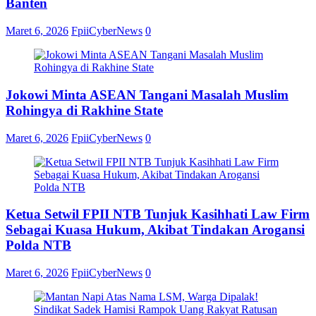
Banten
Maret 6, 2026
FpiiCyberNews
0
Jokowi Minta ASEAN Tangani Masalah Muslim
Rohingya di Rakhine State
Maret 6, 2026
FpiiCyberNews
0
Ketua Setwil FPII NTB Tunjuk Kasihhati Law Firm
Sebagai Kuasa Hukum, Akibat Tindakan Arogansi
Polda NTB
Maret 6, 2026
FpiiCyberNews
0