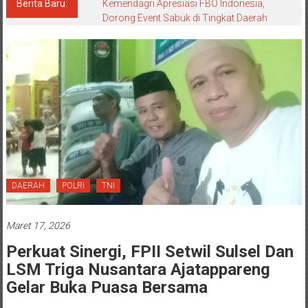
Berita Baru:
Kemendagri Apresiasi FBO Indonesia,
Dorong Event Sabuk di Tingkat Daerah
DAERAH
POLRI
TNI
Maret 17, 2026
Perkuat Sinergi, FPII Setwil Sulsel Dan
LSM Triga Nusantara Ajatappareng
Gelar Buka Puasa Bersama