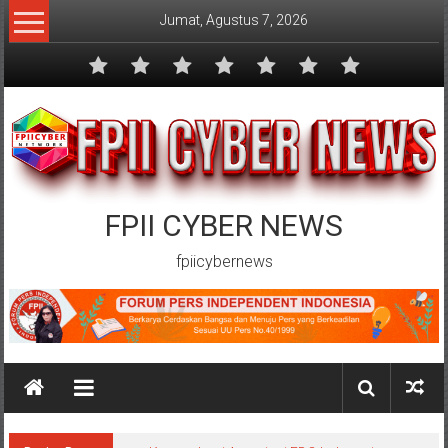
Lompat
Jumat, Agustus 7, 2026
ke
konten
FPII CYBER NEWS
fpiicybernews