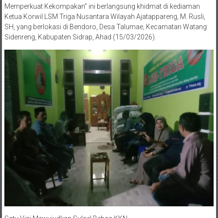
Memperkuat Kekompakan” ini berlangsung khidmat di kediaman
Ketua Korwil LSM Triga Nusantara Wilayah Ajatappareng, M. Rusli,
SH, yang berlokasi di Bendoro, Desa Talumae, Kecamatan Watang
Sidenreng, Kabupaten Sidrap, Ahad (15/03/2026).