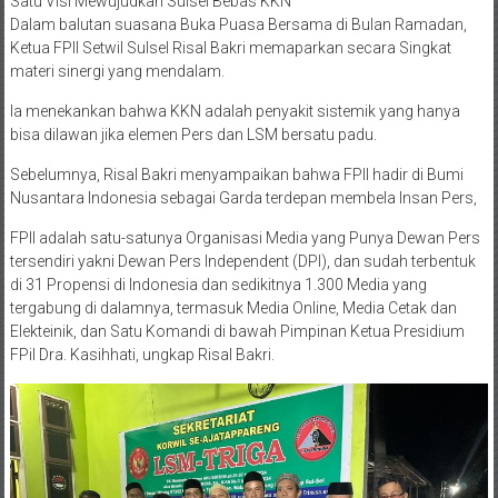
​Satu Visi Mewujudkan Sulsel Bebas KKN
​Dalam balutan suasana Buka Puasa Bersama di Bulan Ramadan,
Ketua FPII Setwil Sulsel Risal Bakri memaparkan secara Singkat
materi sinergi yang mendalam.
Ia menekankan bahwa KKN adalah penyakit sistemik yang hanya
bisa dilawan jika elemen Pers dan LSM bersatu padu.
Sebelumnya, Risal Bakri menyampaikan bahwa FPII hadir di Bumi
Nusantara Indonesia sebagai Garda terdepan membela Insan Pers,
FPII adalah satu-satunya Organisasi Media yang Punya Dewan Pers
tersendiri yakni Dewan Pers Independent (DPI), dan sudah terbentuk
di 31 Propensi di Indonesia dan sedikitnya 1.300 Media yang
tergabung di dalamnya, termasuk Media Online, Media Cetak dan
Elekteinik, dan Satu Komandi di bawah Pimpinan Ketua Presidium
FPiI Dra. Kasihhati, ungkap Risal Bakri.