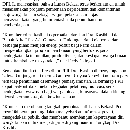
DPI. Ia menegaskan bahwa Lapas Bekasi terus berkomitmen untuk
melaksanakan program pembinaan kepribadian dan kemandirian
bagi warga binaan sebagai wujud pelaksanaan tugas
pemasyarakatan yang berorientasi pada pemulihan dan
pemberdayaan.
“Kami berterima kasih atas perhatian dari Ibu Dra. Kasihhati dan
Bapak Adv. Lilik Adi Gunawan. Dukungan dan kolaborasi dari
berbagai pihak menjadi energi positif bagi kami dalam
mengembangkan program pembinaan yang berfokus pada
peningkatan keterampilan, produktivitas, dan kesiapan warga binaan
untuk kembali ke masyarakat,” ujar Dedy Cahyadi.
Sementara itu, Ketua Presidium FPII Dra. Kasihhati menyampaikan
bahwa kunjungan ini merupakan bentuk nyata kepedulian insan pers
terhadap pembinaan di lembaga pemasyarakatan. Ia berharap FPII
dapat berkontribusi melalui kegiatan pelatihan, motivasi, serta
peningkatan wawasan bagi warga binaan, khususnya dalam bidang
literasi, komunikasi, dan kewirausahaan.
“Kami siap mendukung langkah pembinaan di Lapas Bekasi. Pers
memiliki peran penting dalam menyebarkan informasi positif,
mengedukasi publik, dan membantu membangun kepercayaan diri
warga binaan untuk menjadi pribadi yang mandiri,” ungkap Dra.
Kasihhati.