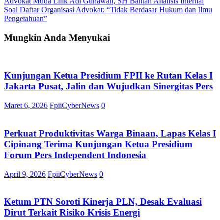
Advokat Muda Lilik Adi Gunawan, SH Bantah Analisis Internal
Soal Daftar Organisasi Advokat: “Tidak Berdasar Hukum dan Ilmu
Pengetahuan”
Mungkin Anda Menyukai
Kunjungan Ketua Presidium FPII ke Rutan Kelas I
Jakarta Pusat, Jalin dan Wujudkan Sinergitas Pers
Maret 6, 2026
FpiiCyberNews
0
Perkuat Produktivitas Warga Binaan, Lapas Kelas I
Cipinang Terima Kunjungan Ketua Presidium
Forum Pers Independent Indonesia
April 9, 2026
FpiiCyberNews
0
Ketum PTN Soroti Kinerja PLN, Desak Evaluasi
Dirut Terkait Risiko Krisis Energi