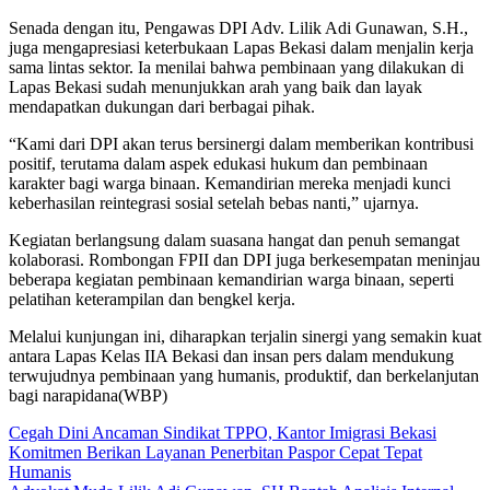
Senada dengan itu, Pengawas DPI Adv. Lilik Adi Gunawan, S.H.,
juga mengapresiasi keterbukaan Lapas Bekasi dalam menjalin kerja
sama lintas sektor. Ia menilai bahwa pembinaan yang dilakukan di
Lapas Bekasi sudah menunjukkan arah yang baik dan layak
mendapatkan dukungan dari berbagai pihak.
“Kami dari DPI akan terus bersinergi dalam memberikan kontribusi
positif, terutama dalam aspek edukasi hukum dan pembinaan
karakter bagi warga binaan. Kemandirian mereka menjadi kunci
keberhasilan reintegrasi sosial setelah bebas nanti,” ujarnya.
Kegiatan berlangsung dalam suasana hangat dan penuh semangat
kolaborasi. Rombongan FPII dan DPI juga berkesempatan meninjau
beberapa kegiatan pembinaan kemandirian warga binaan, seperti
pelatihan keterampilan dan bengkel kerja.
Melalui kunjungan ini, diharapkan terjalin sinergi yang semakin kuat
antara Lapas Kelas IIA Bekasi dan insan pers dalam mendukung
terwujudnya pembinaan yang humanis, produktif, dan berkelanjutan
bagi narapidana(WBP)
Navigasi
Cegah Dini Ancaman Sindikat TPPO, Kantor Imigrasi Bekasi
Komitmen Berikan Layanan Penerbitan Paspor Cepat Tepat
pos
Humanis