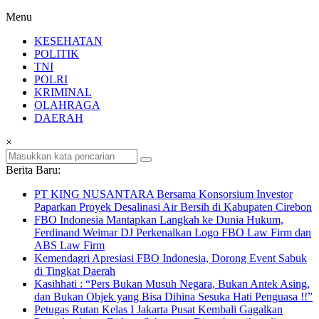
Menu
KESEHATAN
POLITIK
TNI
POLRI
KRIMINAL
OLAHRAGA
DAERAH
×
Berita Baru:
PT KING NUSANTARA Bersama Konsorsium Investor
Paparkan Proyek Desalinasi Air Bersih di Kabupaten Cirebon
FBO Indonesia Mantapkan Langkah ke Dunia Hukum,
Ferdinand Weimar DJ Perkenalkan Logo FBO Law Firm dan
ABS Law Firm
Kemendagri Apresiasi FBO Indonesia, Dorong Event Sabuk
di Tingkat Daerah
Kasihhati : “Pers Bukan Musuh Negara, Bukan Antek Asing,
dan Bukan Objek yang Bisa Dihina Sesuka Hati Penguasa !!”
Petugas Rutan Kelas I Jakarta Pusat Kembali Gagalkan