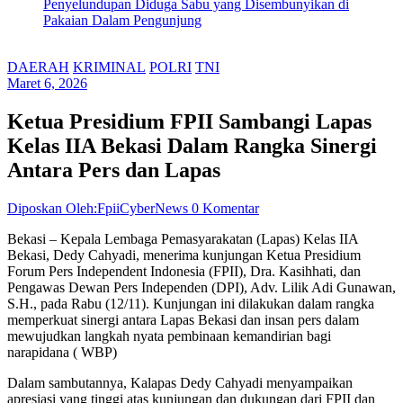
Penyelundupan Diduga Sabu yang Disembunyikan di
Pakaian Dalam Pengunjung
DAERAH
KRIMINAL
POLRI
TNI
Maret 6, 2026
Ketua Presidium FPII Sambangi Lapas
Kelas IIA Bekasi Dalam Rangka Sinergi
Antara Pers dan Lapas
Diposkan Oleh:FpiiCyberNews
0 Komentar
Bekasi – Kepala Lembaga Pemasyarakatan (Lapas) Kelas IIA
Bekasi, Dedy Cahyadi, menerima kunjungan Ketua Presidium
Forum Pers Independent Indonesia (FPII), Dra. Kasihhati, dan
Pengawas Dewan Pers Independen (DPI), Adv. Lilik Adi Gunawan,
S.H., pada Rabu (12/11). Kunjungan ini dilakukan dalam rangka
memperkuat sinergi antara Lapas Bekasi dan insan pers dalam
mewujudkan langkah nyata pembinaan kemandirian bagi
narapidana ( WBP)
Dalam sambutannya, Kalapas Dedy Cahyadi menyampaikan
apresiasi yang tinggi atas kunjungan dan dukungan dari FPII dan